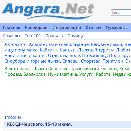
Главная
Календарь
Информация
Статьи
Турсервис
Разделы
Топ-100
Правила
Помощь
Авто-мото
,
Альпинизм и скалолазание
,
Беговые лыжи
,
Ве
Ищу попутчика
,
Кайтинг
,
Коньки
,
Лыжный туризм
,
Любит
Навигация и карты
,
Отдых на воде
,
По Байкалу
,
Под пару
Сноуборд и горные лыжи
,
Сплавы
,
Спортзал
,
Триатлон
,
Эк
Велотовары
,
Лыжный рынок
,
Туристические услуги
,
Комп
Продам
,
Барахолка
,
Нумизматика
,
Услуги
,
Работа
,
Недвиж
[
mobile
]
КБЖД-Черского, 15-18 июня.