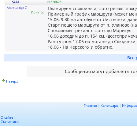
SiAl
#
1326623
Александр С
Планируем спокойный, фото-релакс поход 
Иркутск
Примерный график маршрута (может менят
15.06, 9.30 на автобусе от Листвянки, да
Старт пешего маршрута от п. Уланово (
Спокойный трекинг с фото, до Маритуя.
16.06 доходим до п. 154 км. (достоприме
Рано утром 17.06 на мотане до Слюдянки,
18.06 - На Черского, и обратно.
Все 
Сообщения могут добавлять то
Наверх
Главная
|
Календарь
|
Информ
О сайте
Статистика