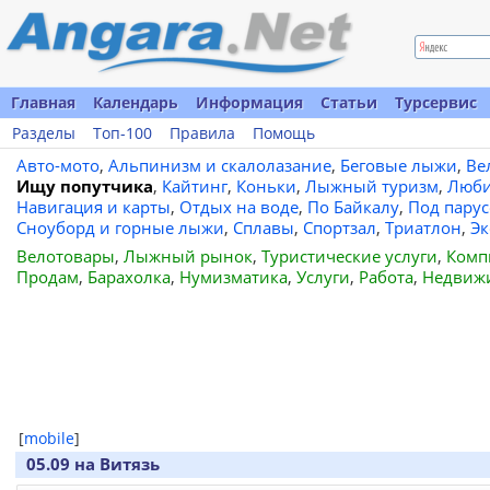
Главная
Календарь
Информация
Статьи
Турсервис
Разделы
Топ-100
Правила
Помощь
Авто-мото
,
Альпинизм и скалолазание
,
Беговые лыжи
,
Ве
Ищу попутчика
,
Кайтинг
,
Коньки
,
Лыжный туризм
,
Люби
Навигация и карты
,
Отдых на воде
,
По Байкалу
,
Под пару
Сноуборд и горные лыжи
,
Сплавы
,
Спортзал
,
Триатлон
,
Эк
Велотовары
,
Лыжный рынок
,
Туристические услуги
,
Комп
Продам
,
Барахолка
,
Нумизматика
,
Услуги
,
Работа
,
Недвиж
[
mobile
]
05.09 на Витязь