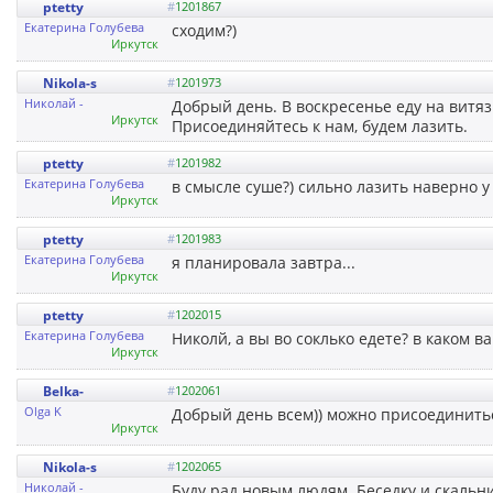
ptetty
#
1201867
Екатерина Голубева
сходим?)
Иркутск
Nikola-s
#
1201973
Николай -
Добрый день. В воскресенье еду на витязь
Иркутск
Присоединяйтесь к нам, будем лазить.
ptetty
#
1201982
Екатерина Голубева
в смысле суше?) сильно лазить наверно у
Иркутск
ptetty
#
1201983
Екатерина Голубева
я планировала завтра...
Иркутск
ptetty
#
1202015
Екатерина Голубева
Николй, а вы во соклько едете? в каком в
Иркутск
Belka-
#
1202061
Olga K
Добрый день всем)) можно присоединиться
Иркутск
Nikola-s
#
1202065
Николай -
Буду рад новым людям. Беседку и скальн