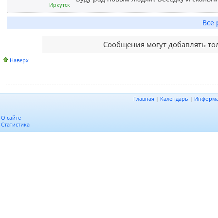
Иркутск
Все 
Сообщения могут добавлять то
Наверх
Главная
|
Календарь
|
Информ
О сайте
Статистика