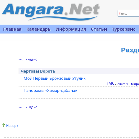
Главная
Календарь
Информация
Статьи
Турсервис
Разд
««... индекс
Чертовы Ворота
Мой Первый Бронзовый Утулик
ГМС
,
лыжи
,
мар
Панорамы «Хамар-Дабана»
««... индекс
Наверх