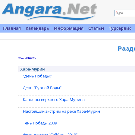
Главная
Календарь
Информация
Статьи
Турсервис
Разд
««... индекс
Хара-Мурин
"День Победы!"
День "Бурной Воды"
Каньоны верхнего Хара-Мурина
Настоящий экстрим на реке Хара-Мурин
Тень Победы 2009
Фото-рассказ "Сайбат – 2010"