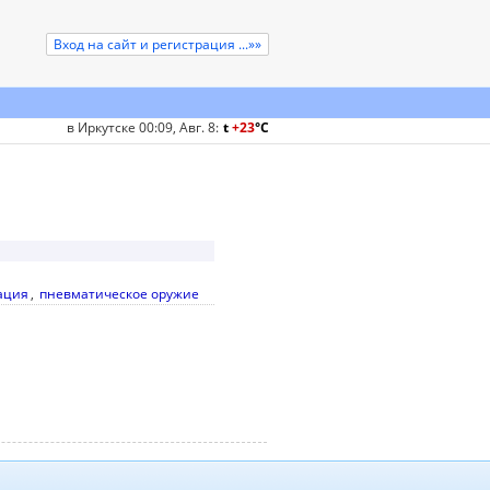
Вход на сайт и регистрация ...»»
в Иркутске 00:09, Авг. 8
:
t
+23
°
C
ация
,
пневматическое оружие