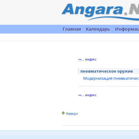
Главная
Календарь
Информа
««... индекс
пневматическое оружие
Модернизация пневматическ
««... индекс
Наверх