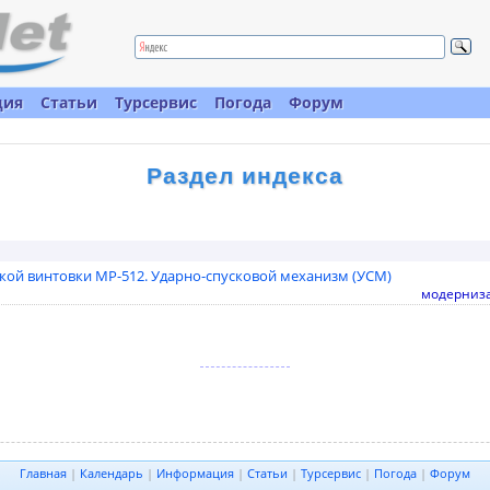
ция
Статьи
Турсервис
Погода
Форум
Раздел индекса
ой винтовки МР-512. Ударно-спусковой механизм (УСМ)
модерниз
Главная
|
Календарь
|
Информация
|
Статьи
|
Турсервис
|
Погода
|
Форум