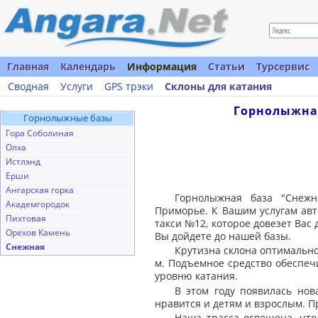
Главная
Календарь
Информация
Статьи
Турсервис
Сводная
Услуги
GPS трэки
Склоны для катания
Горнолыжная
Горнолыжные базы
Гора Соболиная
Олха
Истлэнд
Ерши
Ангарская горка
Горнолыжная база "Снежн
Академгородок
Приморье. К Вашим услугам авто
Пихтовая
такси №12, которое довезет Вас
Орехов Камень
Вы дойдете до нашей базы.
Снежная
Крутизна склона оптимально 
м. Подъемное средство обеспеч
уровню катания.
В этом году появилась нов
нравится и детям и взрослым. 
Наша трасса освещена, что