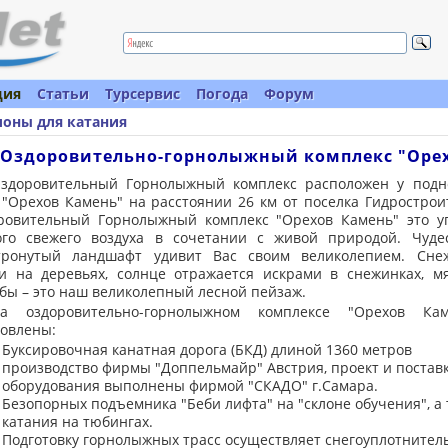
ция
Статьи
Турсервис
Погода
Форум
лоны для катания
Оздоровительно-горнолыжный комплекс "Орехо
здоровительный Горнолыжный комплекс расположен у подн
 "Орехов Камень" на расстоянии 26 км от поселка Гидрострои
ровительный Горнолыжный комплекс "Орехов Камень" это уг
ого свежего воздуха в сочетании с живой природой. Чуде
тронутый ландшафт удивит Вас своим великолепием. Сне
и на деревьях, солнце отражается искрами в снежинках, м
обы – это наш великолепный лесной пейзаж.
а оздоровительно-горнолыжном комплексе "Орехов Кам
новлены:
Буксировочная канатная дорога (БКД) длиной 1360 метров
производство фирмы "Доппельмайр" Австрия, проект и постав
оборудования выполнены фирмой "СКАДО" г.Самара.
Безопорных подъемника "Беби лифта" на "склоне обучения", а 
катания на тюбингах.
Подготовку горнолыжных трасс осуществляет снегоуплотнит