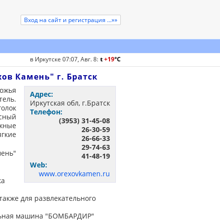
Вход на сайт и регистрация ...»»
в Иркутске 07:07, Авг. 8
:
t
+19
°
C
в Камень" г. Братск
ожья
Адрес:
тель.
Иркутская обл, г.Братск
олок
Телефон:
сный
(3953) 31-45-08
жные
26-30-59
ягкие
26-66-33
29-74-63
ень"
41-48-19
Web:
www.orexovkamen.ru
ка
также для развлекательного
ельная машина "БОМБАРДИР"