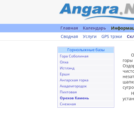
Главная
Календарь
Информа
Сводная
Услуги
GPS трэки
Ск
Горнолыжные базы
О
Гора Соболиная
горы
Олха
Оздо
Истлэнд
чист
Ерши
неза
Ангарская горка
шапк
Академгородок
сугр
Пихтовая
Н
Орехов Камень
уста
Снежная