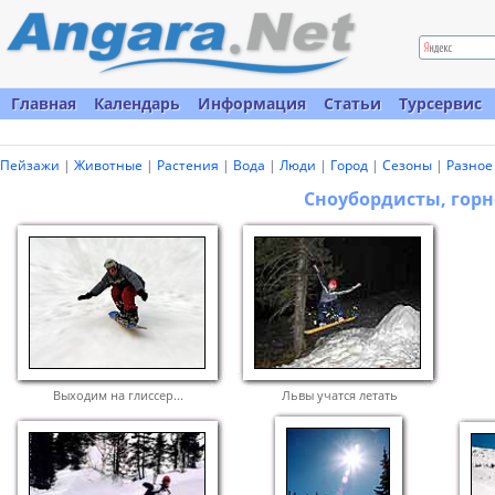
Главная
Календарь
Информация
Статьи
Турсервис
Пейзажи
|
Животные
|
Растения
|
Вода
|
Люди
|
Город
|
Сезоны
|
Разное
Сноубордисты, го
Выходим на глиссер...
Львы учатся летать