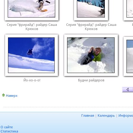
Серия "фрирайд": райдер Саша
Серия "фрирайд": райдер Саша
Крюков
Крюков
Йо-хо-о-о!
Будни райдеров
Наверх
Главная
|
Календарь
|
Информ
О сайте
Статистика