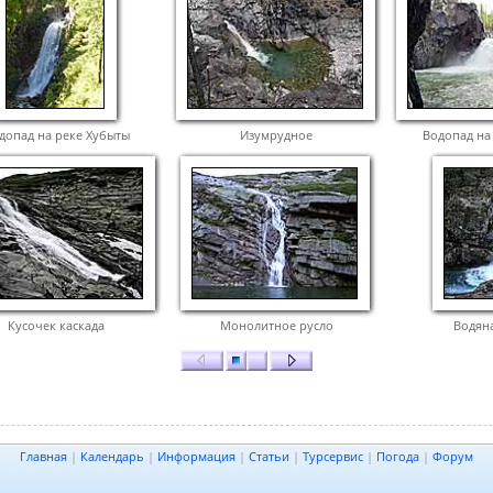
допад на реке Хубыты
Изумрудное
Водопад на
Кусочек каскада
Монолитное русло
Водян
Главная
|
Календарь
|
Информация
|
Статьи
|
Турсервис
|
Погода
|
Форум