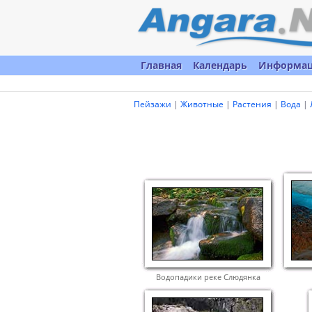
Главная
Календарь
Информа
Пейзажи
|
Животные
|
Растения
|
Вода
|
Водопадики реке Слюдянка