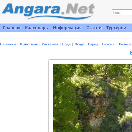
Главная
Календарь
Информация
Статьи
Турсервис
Пейзажи
|
Животные
|
Растения
|
Вода
|
Люди
|
Город
|
Сезоны
|
Разное