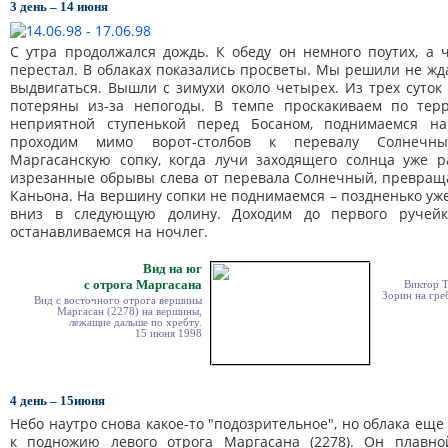
3 день – 14 июня
С утра продолжался дождь. К обеду он немного поутих, а 
перестал. В облаках показались просветы. Мы решили не жд
выдвигаться. Вышли с зимухи около четырех. Из трех суток
потеряны из-за непогоды. В темпе проскакиваем по терр
неприятной ступенькой перед Босаном, поднимаемся на
проходим мимо ворот-столбов к перевалу Солнечн
Маргасанскую сопку, когда лучи заходящего солнца уже 
изрезанные обрывы слева от перевала Солнечный, превраща
Каньона. На вершину сопки не поднимаемся – поздненько уже
вниз в следующую долину. Доходим до первого ручейк
останавливаемся на ночлег.
Вид на юг
с отрога Маргасана
Виктор 
Зорин на гре
Вид с восточного отрога вершины
Маргасан (2278) на вершины,
лежащие дальше по хребту.
15 июня 1998
4 день – 15июня
Небо наутро снова какое-то "подозрительное", но облака ещ
к подножию левого отрога Маргасана (2278). Он плавн