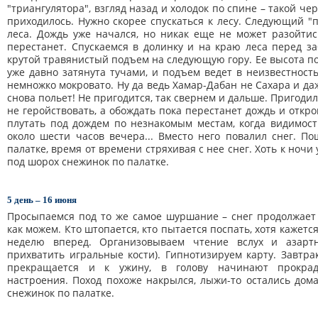
"триангулятора", взгляд назад и холодок по спине – такой че
приходилось. Нужно скорее спускаться к лесу. Следующий 
леса. Дождь уже начался, но никак еще не может разойтис
перестанет. Спускаемся в долинку и на краю леса перед 
крутой травянистый подъем на следующую гору. Ее высота по к
уже давно затянута тучами, и подъем ведет в неизвестность
немножко мокровато. Ну да ведь Хамар-Дабан не Сахара и даж
снова польет! Не пригодится, так свернем и дальше. Пригоди
не геройствовать, а обождать пока перестанет дождь и откро
плутать под дождем по незнакомым местам, когда видимост
около шести часов вечера... Вместо него повалил снег. 
палатке, время от времени стряхивая с нее снег. Хоть к ночи 
под шорох снежинок по палатке.
5 день – 16 июня
Просыпаемся под то же самое шуршание – снег продолжает
как можем. Кто штопается, кто пытается поспать, хотя кажетс
неделю вперед. Организовываем чтение вслух и азартн
прихватить игральные кости). Гипнотизируем карту. Завтрак,
прекращается и к ужину, в голову начинают прокрад
настроения. Поход похоже накрылся, лыжи-то остались дом
снежинок по палатке.