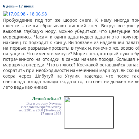
6 день – 17 июня
Пробуждение под тот же шорох снега. К нему иногда пр
шлепки – ветки сбрасывают лишний снег. Вокруг все уже ут
выкопав глубокую нору, можно убедиться, что цветущие п
мерещились. Часам к одиннадцати-двенадцати это полутор
наконец-то подходит к концу. Выползаем из надоевшей палатк
на первые разрывы-просветы в тучах и, конечно же, вовсю 
ситуацию. Что имеем в минусе? Море снега, который нужно б
потраченного на отсидки в самом начале похода, большая 
маршрута впереди. Что в плюсе? Кое-какой оставшийся запа
сократить при необходимости намеченный маршрут, выскочи
озера через Шибутуй на Утулик, надежда, что после так
снегопада погода наладится, да и то, что снег не должен же 
лето ведь как-никак!
Летний пейзаж?
Вид в сторону Утулика
с седловины хребта между
вер.2301 и 2368 (Тумбусун)
17 июня 1998