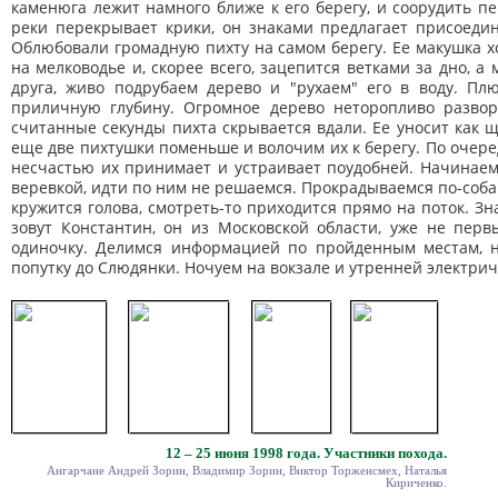
каменюга лежит намного ближе к его берегу, и соорудить п
реки перекрывает крики, он знаками предлагает присоедин
Облюбовали громадную пихту на самом берегу. Ее макушка хо
на мелководье и, скорее всего, зацепится ветками за дно, а
друга, живо подрубаем дерево и "рухаем" его в воду. Пл
приличную глубину. Огромное дерево неторопливо развор
считанные секунды пихта скрывается вдали. Ее уносит как щ
еще две пихтушки поменьше и волочим их к берегу. По очер
несчастью их принимает и устраивает поудобней. Начинаем
веревкой, идти по ним не решаемся. Прокрадываемся по-собач
кружится голова, смотреть-то приходится прямо на поток. 
зовут Константин, он из Московской области, уже не пер
одиночку. Делимся информацией по пройденным местам, не
попутку до Слюдянки. Ночуем на вокзале и утренней электрич
12 – 25 июня 1998 года. Участники похода.
Ангарчане Андрей Зорин, Владимир Зорин, Виктор Торженсмех, Наталья
Кириченко.