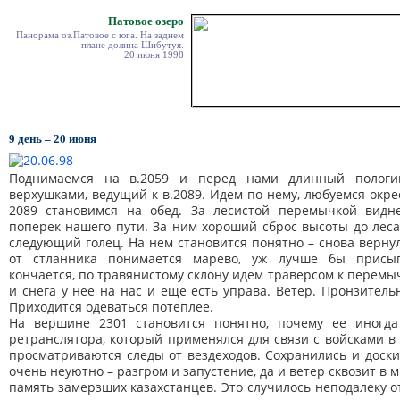
Патовое озеро
Панорама оз.Патовое с юга. На заднем
плане долина Шибутуя.
20 июня 1998
9 день – 20 июня
Поднимаемся на в.2059 и перед нами длинный пологи
верхушками, ведущий к в.2089. Идем по нему, любуемся окре
2089 становимся на обед. За лесистой перемычкой видн
поперек нашего пути. За ним хороший сброс высоты до лес
следующий голец. На нем становится понятно – снова вернул
от стланника понимается марево, уж лучше бы присып
кончается, по травянистому склону идем траверсом к перемыч
и снега у нее на нас и еще есть управа. Ветер. Пронзител
Приходится одеваться потеплее.
На вершине 2301 становится понятно, почему ее иногда
ретранслятора, который применялся для связи с войсками в
просматриваются следы от вездеходов. Сохранились и доски
очень неуютно – разгром и запустение, да и ветер сквозит в
память замерзших казахстанцев. Это случилось неподалеку от