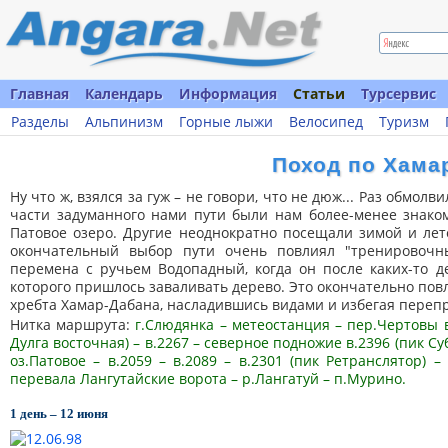
Главная
Календарь
Информация
Статьи
Турсервис
Разделы
Альпинизм
Горные лыжи
Велосипед
Туризм
Поход по Хама
Ну что ж, взялся за гуж – не говори, что не дюж... Раз обмол
части задуманного нами пути были нам более-менее знако
Патовое озеро. Другие неоднократно посещали зимой и лет
окончательный выбор пути очень повлиял "тренировочн
перемена с ручьем Водопадный, когда он после каких-то 
которого пришлось заваливать дерево. Это окончательно по
хребта Хамар-Дабана, насладившись видами и избегая перепр
Нитка маршрута:
г.Слюдянка – метеостанция – пер.Чертовы во
Дулга восточная) – в.2267 – северное подножие в.2396 (пик Суб
оз.Патовое – в.2059 – в.2089 – в.2301 (пик Ретранслятор) 
перевала Лангутайские ворота – р.Лангатуй – п.Мурино.
1 день – 12 июня