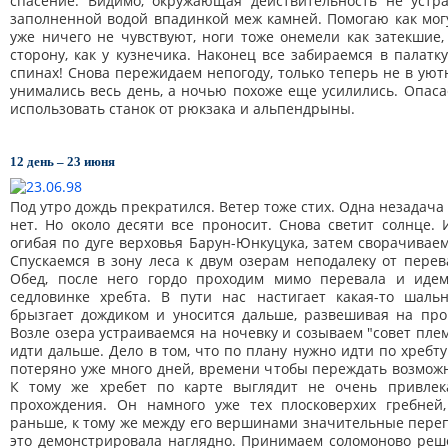
спасение. Видимо, окружающая действительность не устр
заполненной водой впадинкой меж камней. Помогаю как мог
уже ничего не чувствуют, ноги тоже онемели как затекшие
сторону, как у кузнечика. Наконец все забираемся в палат
спинах! Снова пережидаем непогоду, только теперь не в уютн
унимались весь день, а ночью похоже еще усилились. Опаса
использовать станок от рюкзака и альпендрыны.
12 день – 23 июня
Под утро дождь прекратился. Ветер тоже стих. Одна незадач
нет. Но около десяти все проносит. Снова светит солнце.
огибая по дуге верховья Барун-Юнкуцука, затем сворачиваем
Спускаемся в зону леса к двум озерам неподалеку от перев
Обед, после него гордо проходим мимо перевала и иде
седловинке хребта. В пути нас настигает какая-то шальн
брызгает дождиком и уносится дальше, развешивая на пр
Возле озера устраиваемся на ночевку и созываем "совет пле
идти дальше. Дело в том, что по плану нужно идти по хребт
потеряно уже много дней, времени чтобы переждать возмож
К тому же хребет по карте выглядит не очень привлека
прохождения. Он намного уже тех плосковерхих гребней
раньше, к тому же между его вершинами значительные перепа
это демонстрировала наглядно. Принимаем соломоново реше