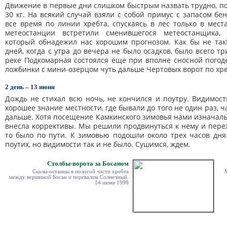
Движение в первые дни слишком быстрым назвать трудно, по
30 кг. На всякий случай взяли с собой примус с запасом бен
все время по линии хребта, спускаясь в лес только в мест
метеостанции встретили сменившегося метеостанщика,
который обнадежил нас хорошим прогнозом. Как бы не так! 
дней, когда с утра до вечера не было осадков, было всего три
реке Подкомарная состоялся еще при вполне сносной погоде
ложбинки с мини-озерцом чуть дальше Чертовых ворот по хреб
2 день – 13 июня
Дождь не стихал всю ночь, не кончился и поутру. Видимости
хорошее знание местности, где бывали до того не один раз, ч
дальше. Хотя посещение Камкинского зимовья нами изначаль
внесла коррективы. Мы решили продвинуться к нему и пережд
то было по пути. К зимовью подошли около трех часов дня
поутих, но видимости так и не было. Сушимся, ждем.
Столбы-ворота за Босаном
Скалы-останцы в пологой части хребта
между вершиной Босан и перевалом Солнечный.
14 июня 1998