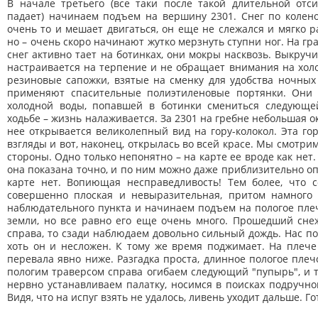
В начале третьего (все таки после такой длительной отс
падает) начинаем подъем на вершину 2301. Снег по колено
очень то и мешает двигаться, он еще не слежался и мягко р
но – очень скоро начинают жутко мерзнуть ступни ног. На г
снег активно тает на ботинках, они мокры насквозь. Выкручи
настраивается на терпение и не обращает внимания на холод
резиновые сапожки, взятые на сменку для удобства ночных
применяют спасительные полиэтиленовые портянки. Они
холодной воды, попавшей в ботинки смениться следующе
ходьбе – жизнь налаживается. За 2301 на гребне небольшая о
нее открывается великолепный вид на гору-колокол. Эта го
взгляды и вот, наконец, открылась во всей красе. Мы смотрим
стороны. Одно только непонятно – на карте ее вроде как нет
она показана точно, и по ним можно даже приблизительно опр
карте нет. Вопиющая несправедливость! Тем более, что с
совершенно плоская и невыразительная, притом намного б
наблюдательного пункта и начинаем подъем на пологое пле
земли, но все равно его еще очень много. Прошедший снеж
справа, то сзади наблюдаем довольно сильный дождь. Нас по
хоть он и несложен. К тому же время поджимает. На плече
перевала явно ниже. Разгадка проста, длинное пологое плеч
пологим траверсом справа огибаем следующий "пупырь", и ту
нервно устанавливаем палатку, носимся в поисках подручно
Видя, что на испуг взять не удалось, ливень уходит дальше. Г