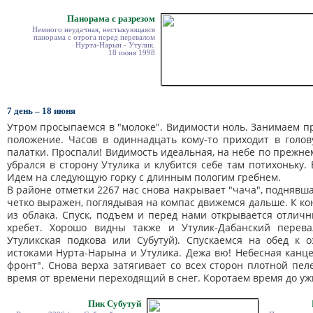
Панорама с разрезом
Немного неудачная, нестыкующаяся
панорама с отрога перед перевалом
Нурта-Нарын - Утулик.
18 июня 1998
7 день – 18 июня
Утром просыпаемся в "молоке". Видимости ноль. Занимаем 
положение. Часов в одиннадцать кому-то приходит в голов
палатки. Проспали! Видимость идеальная, на небе по прежне
убрался в сторону Утулика и клубится себе там потихоньку.
Идем на следующую горку с длинным пологим гребнем.
В районе отметки 2267 нас снова накрывает "чача", поднявша
четко выражен, поглядывая на компас движемся дальше. К ко
из облака. Спуск, подъем и перед нами открывается отлич
хребет. Хорошо видны также и Утулик-Дабанский перев
Утуликская подкова или Субутуй). Спускаемся на обед к 
истоками Нурта-Нарына и Утулика. Дежа вю! Небесная канц
фронт". Снова верха затягивает со всех сторон плотной пел
время от времени переходящий в снег. Коротаем время до ужин
Пик Субутуй