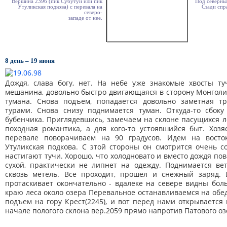
Вершина 2396 (пик Субутуй или пик
Под северны
Утуликская подкова) с перевала на
Сзади спра
северо-
западе от нее.
8 день – 19 июня
Дождя, слава богу, нет. На небе уже знакомые хвосты ту
мешанина, довольно быстро двигающаяся в сторону Монголии
тумана. Снова подъем, попадается довольно заметная т
турами. Снова снизу поднимается туман. Откуда-то сбоку
бубенчика. Приглядевшись, замечаем на склоне пасущихся ло
походная романтика, а для кого-то устоявшийся быт. Хозя
перевале поворачиваем на 90 градусов. Идем на восто
Утуликская подкова. С этой стороны он смотрится очень с
настигают тучи. Хорошо, что холодновато и вместо дождя по
сухой, практически не липнет на одежду. Поднимается ве
сквозь метель. Все проходит, прошел и снежный заряд.
протаскивает окончательно - вдалеке на севере видны бол
краю леса около озера Перевальное останавливаемся на обед
подъем на гору Крест(2245), и вот перед нами открывается
начале пологого склона вер.2059 прямо напротив Патового оз