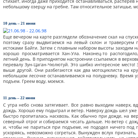
стихает, иногда даже приходится останавливаться, расперев 
небольшому озерцу на гребне. Там относительное затишье, мо
10 день – 21 июня
Еще вечером на карте разглядели обозначение скал на спуск
поэтому сразу выдвигаемся на левый склон и траверсуем
истоками Байги. Затем с плавным набором высоты заходим на
хорошо просматривается Хан-Ула. Наконец-то распогодил
летний день. В приподнятом настроении ссыпаемся в верховь
перевалу Зун-Цаган-Чюлютуй. Это шибко интересное место! 
выше другой. Они разбегаются как два мотоциклиста на крут
небольшом лесочке останавливаемся на полудневку. Время уж
подъем. Греем воду, моемся.
11 день – 22 июня
С утра небо снова затягивает. Все равно выходим наверх, 
дождь. Хорошо ему подыграл и ветер. Наверху дождь шел уже
быстро пропиталась насквозь. Как обычно при дожде, на вер
северный отрог и собираемся чесать дальше. Но ветер с дож
и, чтобы не париться при подъеме, не пододел ничего под 
ускоряясь, невозможно согреться. Вынужден вслух признать,