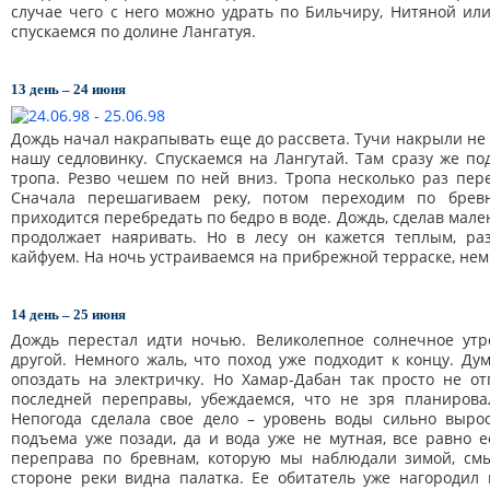
случае чего с него можно удрать по Бильчиру, Нитяной или
спускаемся по долине Лангатуя.
13 день – 24 июня
Дождь начал накрапывать еще до рассвета. Тучи накрыли не 
нашу седловинку. Спускаемся на Лангутай. Там сразу же по
тропа. Резво чешем по ней вниз. Тропа несколько раз пере
Сначала перешагиваем реку, потом переходим по брев
приходится перебредать по бедро в воде. Дождь, сделав мал
продолжает наяривать. Но в лесу он кажется теплым, ра
кайфуем. На ночь устраиваемся на прибрежной терраске, нем
14 день – 25 июня
Дождь перестал идти ночью. Великолепное солнечное утр
другой. Немного жаль, что поход уже подходит к концу. Ду
опоздать на электричку. Но Хамар-Дабан так просто не от
последней переправы, убеждаемся, что не зря планиров
Непогода сделала свое дело – уровень воды сильно вырос
подъема уже позади, да и вода уже не мутная, все равно 
переправа по бревнам, которую мы наблюдали зимой, смы
стороне реки видна палатка. Ее обитатель уже нагородил 