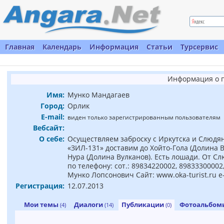
Главная
Календарь
Информация
Статьи
Турсервис
Информация о 
Имя:
Мунко Мандагаев
Город:
Орлик
E-mail:
виден только зарегистрированным пользователям
Вебсайт:
О себе:
Осуществляем заброску с Иркутска и Слюдянк
«ЗИЛ-131» доставим до Хойто-Гола (Долина В
Нура (Долина Вулканов). Есть лошади. От С
по телефону: сот.: 89834220002, 89833300002
Мунко Лопсонович Сайт: www.oka-turist.ru e-
Регистрация:
12.07.2013
Мои темы
Диалоги
Публикации
Фотоальбо
(4)
(14)
(0)