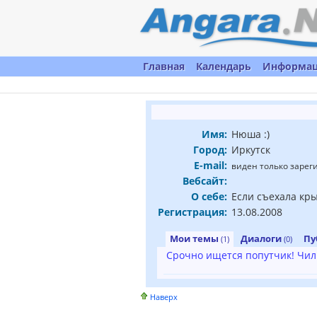
Главная
Календарь
Информа
Имя:
Нюша :)
Город:
Иркутск
E-mail:
виден только заре
Вебсайт:
О себе:
Если съехала кры
Регистрация:
13.08.2008
Мои темы
Диалоги
Пу
(1)
(0)
Срочно ищется попутчик! Чили,
Наверх