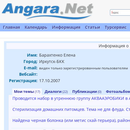
Главная
Календарь
Информация
Статьи
Турсервис
Информация о 
Имя:
Барахтенко Елена
Город:
Иркутск-БКК
E-mail:
виден только зарегистрированным пользователям
Вебсайт:
Регистрация:
17.10.2007
Мои темы
Диалоги
Публикации
Фотоальбо
(17)
(22)
(0)
Проводится набор в утреннюю группу АКВААЭРОБИКИ в А
Стерилизация домашних питомцев. Тема не для флуда. Ст
Найдена черная болонка (или метис скай-терьера), район