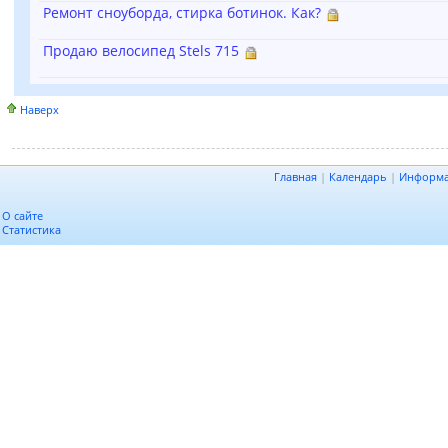
Ремонт сноуборда, стирка ботинок. Как?
Продаю велосипед Stels 715
Наверх
Главная
|
Календарь
|
Информ
О сайте
Статистика