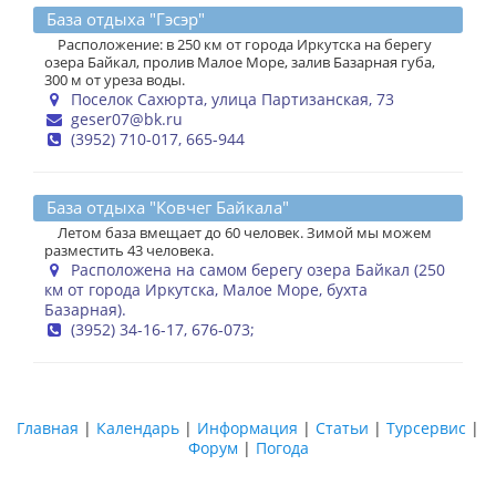
База отдыха "Гэсэр"
Расположение: в 250 км от города Иркутска на берегу
озера Байкал, пролив Малое Море, залив Базарная губа,
300 м от уреза воды.
Поселок Сахюрта, улица Партизанская, 73
geser07@bk.ru
(3952) 710-017, 665-944
База отдыха "Ковчег Байкала"
Летом база вмещает до 60 человек. Зимой мы можем
разместить 43 человека.
Расположена на самом берегу озера Байкал (250
км от города Иркутска, Малое Море, бухта
Базарная).
(3952) 34-16-17, 676-073;
Главная
|
Календарь
|
Информация
|
Статьи
|
Турсервис
|
Форум
|
Погода