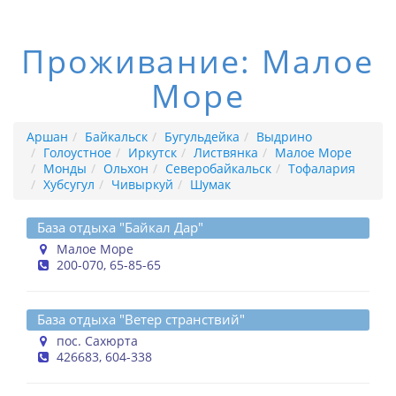
Проживание: Малое
Море
Аршан
Байкальск
Бугульдейка
Выдрино
Голоустное
Иркутск
Листвянка
Малое Море
Монды
Ольхон
Северобайкальск
Тофалария
Хубсугул
Чивыркуй
Шумак
База отдыха "Байкал Дар"
Малое Море
200-070, 65-85-65
База отдыха "Ветер странствий"
пос. Сахюрта
426683, 604-338