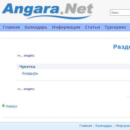
Главная
Календарь
Информация
Статьи
Турсервис
Разд
««... индекс
Чукотка
Анадырь
««... индекс
Наверх
Главная
|
Календарь
|
Информ