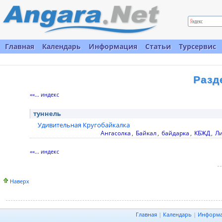
Главная
Календарь
Информация
Статьи
Турсервис
Разд
««... индекс
туннель
Удивительная Кругобайкалка
Ангасолка
,
Байкал
,
байдарка
,
КБЖД
,
Ли
««... индекс
Наверх
Главная
|
Календарь
|
Информ