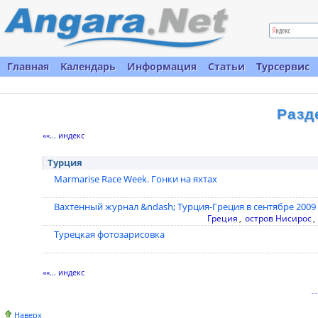
Главная
Календарь
Информация
Статьи
Турсервис
Разд
««... индекс
Турция
Marmarise Race Week. Гонки на яхтах
Вахтенный журнал &ndash; Турция-Греция в сентябре 2009
Греция
,
остров Нисирос
,
Турецкая фотозарисовка
««... индекс
Наверх