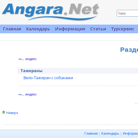
Главная
Календарь
Информация
Статьи
Турсервис
Разд
««... индекс
Тажераны
Вело-Тажеран с собаками
««... индекс
Наверх
Главная
|
Календарь
|
Информ