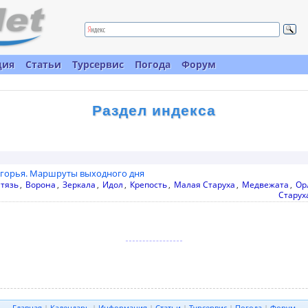
ция
Статьи
Турсервис
Погода
Форум
Раздел индекса
огорья. Маршруты выходного дня
тязь
,
Ворона
,
Зеркала
,
Идол
,
Крепость
,
Малая Старуха
,
Медвежата
,
Ор
Старух
Главная
|
Календарь
|
Информация
|
Статьи
|
Турсервис
|
Погода
|
Форум