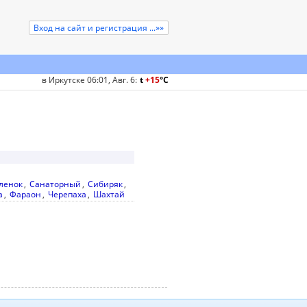
Вход на сайт и регистрация ...»»
в Иркутске 06:01, Авг. 6
:
t
+15
°
C
ленок
,
Санаторный
,
Сибиряк
,
а
,
Фараон
,
Черепаха
,
Шахтай