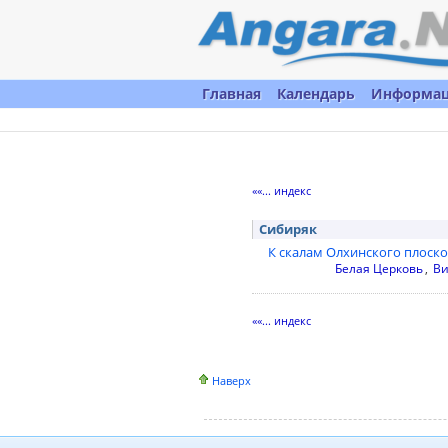
Главная
Календарь
Информа
««... индекс
Сибиряк
К скалам Олхинского плоск
Белая Церковь
,
Ви
««... индекс
Наверх