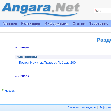
Главная
Календарь
Информация
Статьи
Турсервис
Разд
««... индекс
пик Победы
Братск-Иркутск: Траверс Победы 2004
««... индекс
Наверх
Главная
|
Календарь
|
Информ