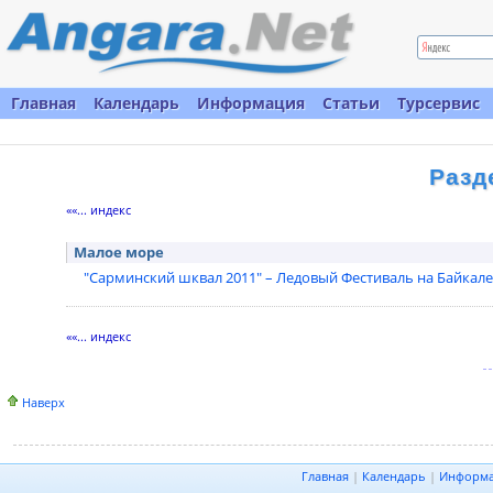
Главная
Календарь
Информация
Статьи
Турсервис
Разд
««... индекс
Малое море
"Сарминский шквал 2011" – Ледовый Фестиваль на Байкале
««... индекс
Наверх
Главная
|
Календарь
|
Информ