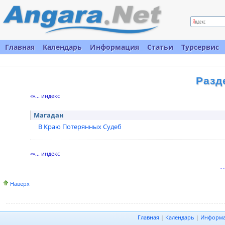
Главная
Календарь
Информация
Статьи
Турсервис
Разд
««... индекс
Магадан
В Краю Потерянных Судеб
««... индекс
Наверх
Главная
|
Календарь
|
Информ