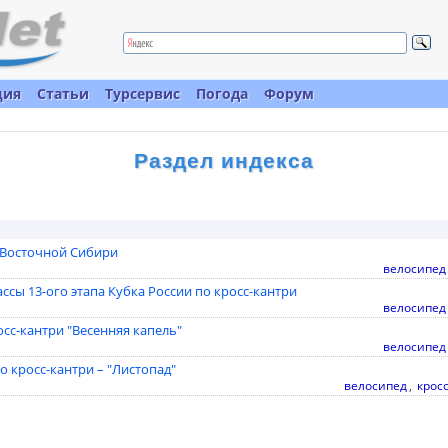
ция
Статьи
Турсервис
Погода
Форум
Раздел индекса
а Восточной Сибири
велосипед
ссы 13-ого этапа Кубка России по кросс-кантри
велосипед
сс-кантри "Весенняя капель"
велосипед
о кросс-кантри – "Листопад"
велосипед
,
крос