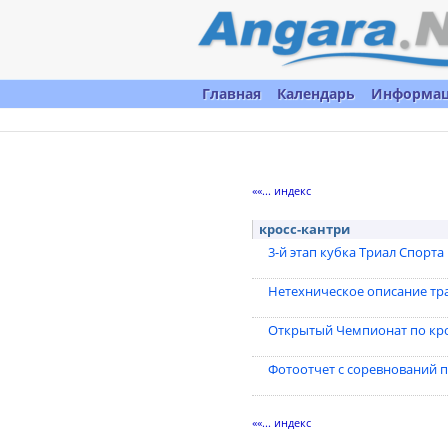
Главная
Календарь
Информа
««... индекс
кросс-кантри
3-й этап кубка Триал Cпорт
Нетехническое описание тра
Открытый Чемпионат по кро
Фотоотчет с соревнований п
««... индекс