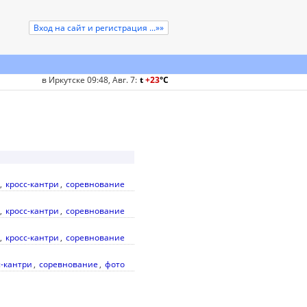
Вход на сайт и регистрация ...»»
в Иркутске 09:48, Авг. 7
:
t
+23
°
C
,
кросс-кантри
,
соревнование
,
кросс-кантри
,
соревнование
,
кросс-кантри
,
соревнование
с-кантри
,
соревнование
,
фото