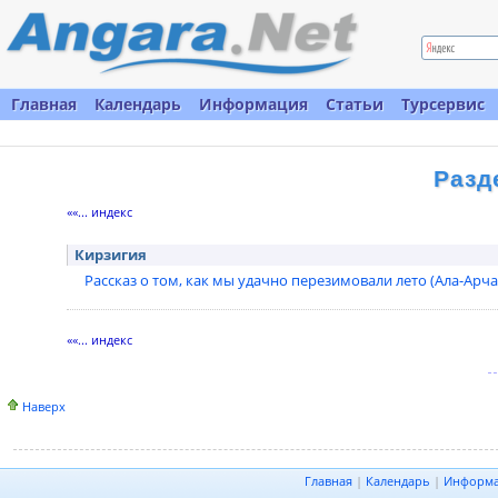
Главная
Календарь
Информация
Статьи
Турсервис
Разд
««... индекс
Кирзигия
Рассказ о том, как мы удачно перезимовали лето (Ала-Арча 
««... индекс
Наверх
Главная
|
Календарь
|
Информ