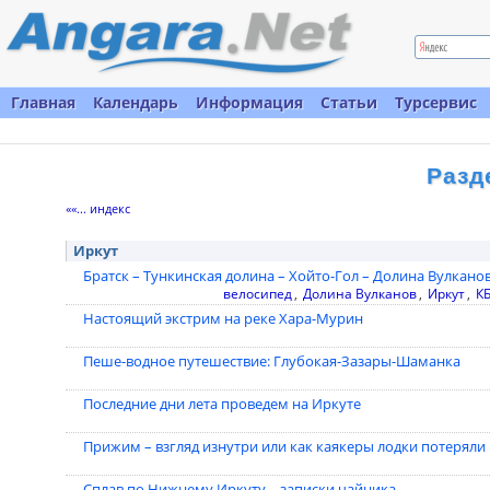
Главная
Календарь
Информация
Статьи
Турсервис
Разд
««... индекс
Иркут
Братск – Тункинская долина – Хойто-Гол – Долина Вулканов 
велосипед
,
Долина Вулканов
,
Иркут
,
К
Настоящий экстрим на реке Хара-Мурин
Пеше-водное путешествие: Глубокая-Зазары-Шаманка
Последние дни лета проведем на Иркуте
Прижим – взгляд изнутри или как каякеры лодки потеряли
Сплав по Нижнему Иркуту – записки чайника