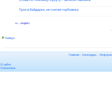
Трое в байдарке, не считая горбовика
««... индекс
Наверх
Главная
|
Календарь
|
Информ
О сайте
Статистика