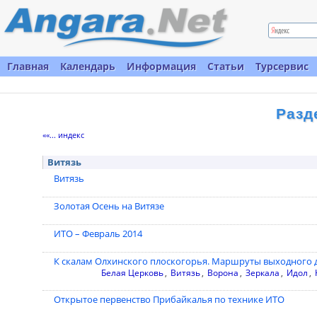
Главная
Календарь
Информация
Статьи
Турсервис
Разд
««... индекс
Витязь
Витязь
Золотая Осень на Витязе
ИТО – Февраль 2014
К скалам Олхинского плоскогорья. Маршруты выходного 
Белая Церковь
,
Витязь
,
Ворона
,
Зеркала
,
Идол
,
Открытое первенство Прибайкалья по технике ИТО