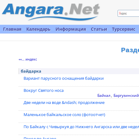
Главная
Календарь
Информация
Статьи
Турсервис
Разд
««... индекс
байдарка
Вариант парусного оснащения байдарки
Вокруг Святого носа
Байкал
,
Баргузинский
Две недели на воде &ndash; продолжение
Маленькое байкальское соло (фотоотчет)
По Байкалу с Чивыркуя до Нижнего Ангарска или две недел
Поход по Ангаре