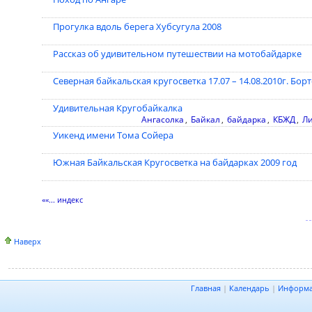
Прогулка вдоль берега Хубсугула 2008
Рассказ об удивительном путешествии на мотобайдарке
Северная байкальская кругосветка 17.07 – 14.08.2010г. Бо
Удивительная Кругобайкалка
Ангасолка
,
Байкал
,
байдарка
,
КБЖД
,
Ли
Уикенд имени Тома Сойера
Южная Байкальская Кругосветка на байдарках 2009 год
««... индекс
Наверх
Главная
|
Календарь
|
Информ