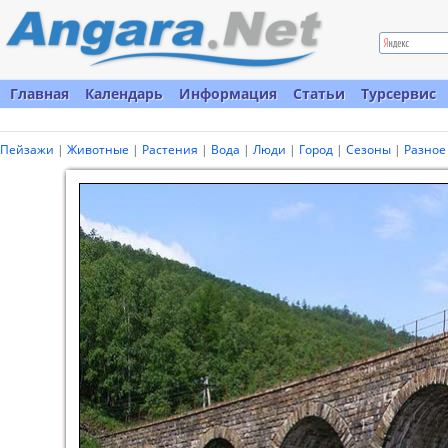
Главная
Календарь
Информация
Статьи
Турсервис
Пейзажи
|
Животные
|
Растения
|
Вода
|
Люди
|
Город
|
Сезоны
|
Разное