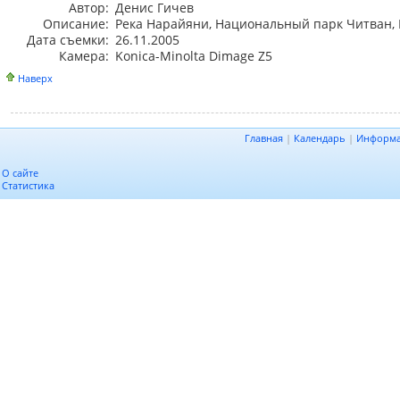
Автор:
Денис Гичев
Описание:
Река Нарайяни, Национальный парк Читван,
Дата съемки:
26.11.2005
Камера:
Konica-Minolta Dimage Z5
Наверх
Главная
|
Календарь
|
Информ
О сайте
Статистика