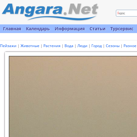
Главная
Календарь
Информация
Статьи
Турсервис
Пейзажи
|
Животные
|
Растения
|
Вода
|
Люди
|
Город
|
Сезоны
|
Разное