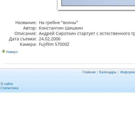
Название:
На гребне "волны"
Автор:
Константин Шишкин
Описание:
Андрей Сироткин стартует с естественного 
Дата съемки:
24.02.2006
Камера:
Fujifilm S7000Z
Наверх
Главная
|
Календарь
|
Информ
О сайте
Статистика