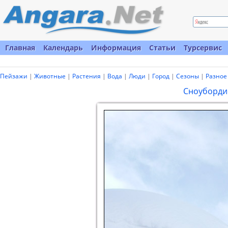
Главная
Календарь
Информация
Статьи
Турсервис
Пейзажи
|
Животные
|
Растения
|
Вода
|
Люди
|
Город
|
Сезоны
|
Разное
Сноуборди