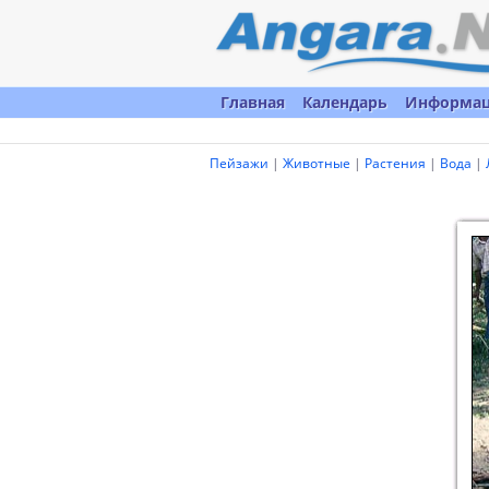
Главная
Календарь
Информа
Пейзажи
|
Животные
|
Растения
|
Вода
|