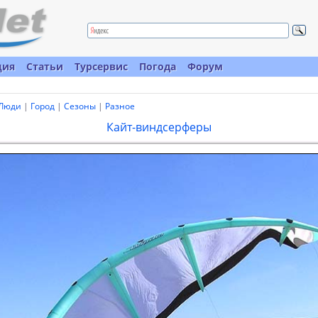
ция
Статьи
Турсервис
Погода
Форум
Люди
|
Город
|
Сезоны
|
Разное
Кайт-виндсерферы