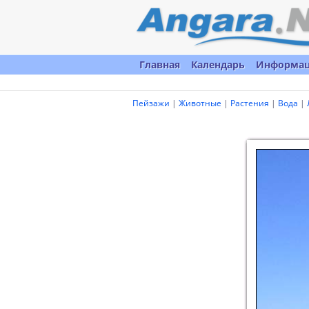
Главная
Календарь
Информа
Пейзажи
|
Животные
|
Растения
|
Вода
|