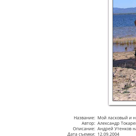
Название:
Мой ласковый и 
Автор:
Александр Токаре
Описание:
Андрей Утенков на
Дата съемки:
12.09.2004