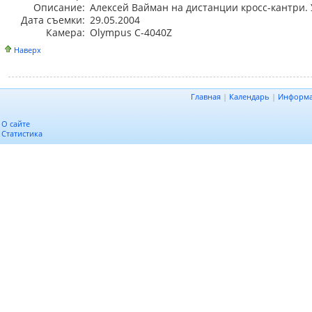
Описание:
Алексей Вайман на дистанции кросс-кантри.
Дата съемки:
29.05.2004
Камера:
Olympus C-4040Z
Наверх
Главная
|
Календарь
|
Информ
О сайте
Статистика