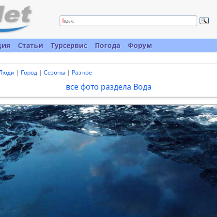
ция
Статьи
Турсервис
Погода
Форум
Люди
|
Город
|
Сезоны
|
Разное
все фото раздела Вода