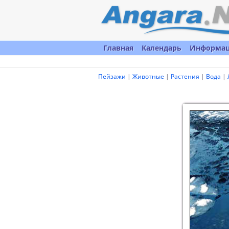
Главная
Календарь
Информа
Пейзажи
|
Животные
|
Растения
|
Вода
|