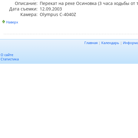
Описание:
Перекат на реке Осиновка (3 часа ходьбы от 
Дата съемки:
12.09.2003
Камера:
Olympus C-4040Z
Наверх
Главная
|
Календарь
|
Информ
О сайте
Статистика