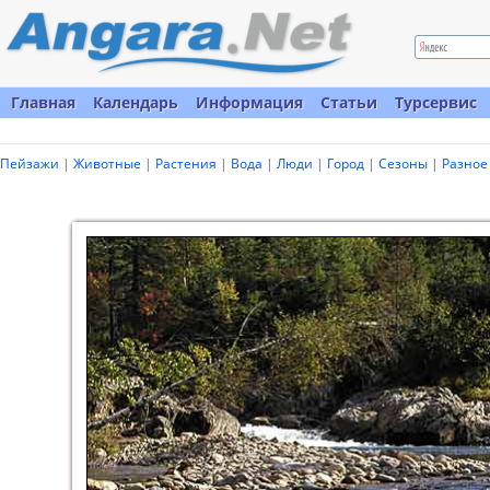
Главная
Календарь
Информация
Статьи
Турсервис
Пейзажи
|
Животные
|
Растения
|
Вода
|
Люди
|
Город
|
Сезоны
|
Разное