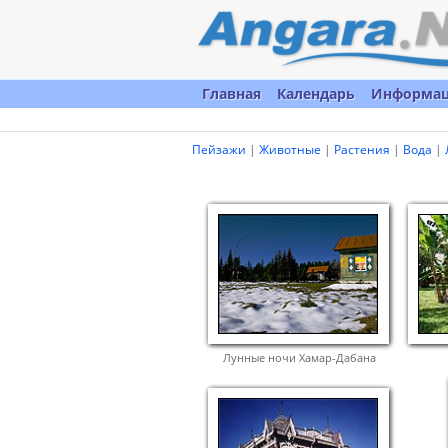
Главная
Календарь
Информа
Пейзажи
|
Животные
|
Растения
|
Вода
|
Лунные ночи Хамар-Дабана