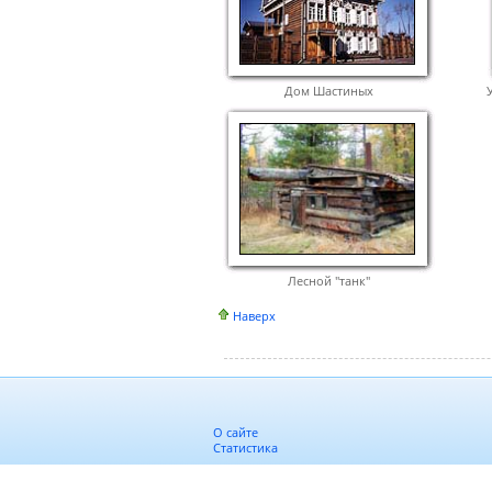
Дом Шастиных
Лесной "танк"
Наверх
О сайте
Статистика