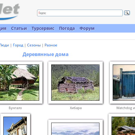
ция
Статьи
Турсервис
Погода
Форум
Люди
|
Город
|
Сезоны
|
Разное
Деревянные дома
Бунгало
Хибара
Watchdog и