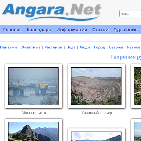
Главная
Календарь
Информация
Статьи
Турсервис
Пейзажи
|
Животные
|
Растения
|
Вода
|
Люди
|
Город
|
Сезоны
|
Разное
Творения р
Мост строится
Урановый карьер