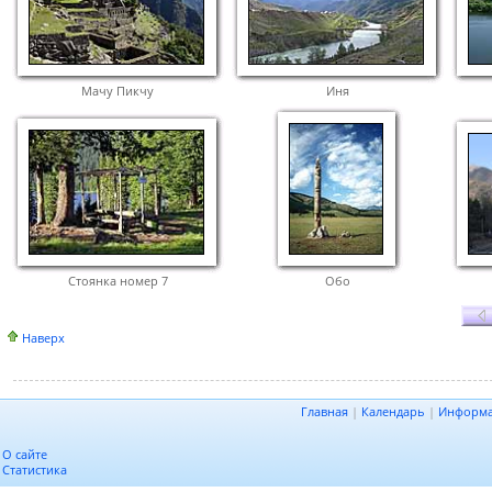
Мачу Пикчу
Иня
Стоянка номер 7
Обо
Наверх
Главная
|
Календарь
|
Информ
О сайте
Статистика