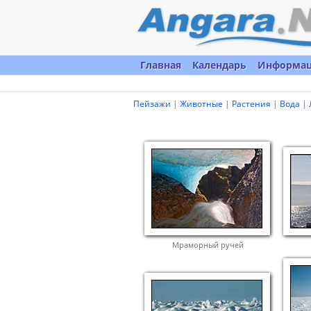
Главная
Календарь
Информа
Пейзажи
|
Животные
|
Растения
|
Вода
|
Мраморный ручей