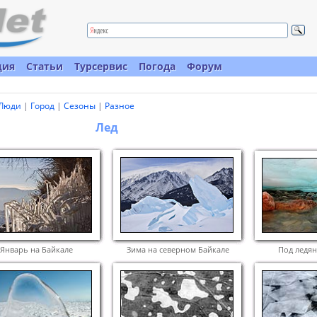
ция
Статьи
Турсервис
Погода
Форум
Люди
|
Город
|
Сезоны
|
Разное
Лед
Январь на Байкале
Зима на северном Байкале
Под ледя