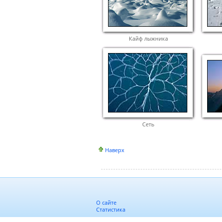
Кайф лыжника
Сеть
Наверх
О сайте
Статистика