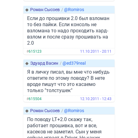
◆
Роман Сысоев
/
@Romiros
Если до прошивки 2.0 был взломан
то без пайки. Если консоль не
взломана то надо проходить хард-
взлом и после сразу прошивать на
2.0
#
615123
11.10.2011 - 20:11
◆
Эдуард Васин
/
@ed379real
Я в личку писал, вы мне что нибудь
ответите по этому поводу? В нете
вроде пишут что это касаемо
только "толстушек"
#
615504
12.10.2011 - 12:43
◆
Роман Сысоев
/
@Romiros
По поводу LT+2.0 скажу так,
работает прошивка, вот и все,
касеков не заметил. Сын у меня
сейчас играет в Driver. Не каких