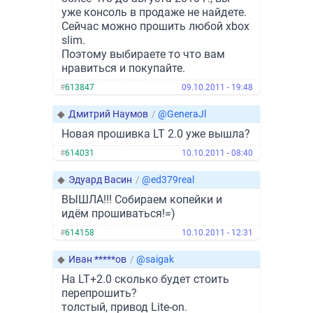
уже консоль в продаже не найдете.
Сейчас можно прошить любой xbox
slim.
Поэтому выбираете то что вам
нравиться и покупайте.
#
613847
09.10.2011 - 19:48
◆
Дмитрий Наумов
/
@GeneraJl
Новая прошивка LT 2.0 уже вышла?
#
614031
10.10.2011 - 08:40
◆
Эдуард Васин
/
@ed379real
ВЫШЛА!!! Собираем копейки и
идём прошиваться!=)
#
614158
10.10.2011 - 12:31
◆
Иван *****ов
/
@saigak
На LT+2.0 сколько будет стоить
перепрошить?
толстый, привод Lite-on.