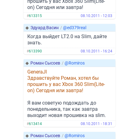
прошить у вас Xbox 360 Slim(Lite-
on) Сегодня или завтра!
#
613315
08.10.2011 - 12:03
◆
Эдуард Васин
/
@ed379real
Когда выйдет LT2.0 на Slim, дайте
знать.
#
613390
08.10.2011 - 16:24
◆
Роман Сысоев
/
@Romiros
GeneraJl
Здравствуйте Роман, хотел бы
прошить у вас Xbox 360 Slim(Lite-
on) Сегодня или завтра!
Я вам советую подождать до
понедельника, так как завтра
выходит новая прошивка на slim.
#
613414
08.10.2011 - 18:31
◆
Роман Сысоев
/
@Romiros