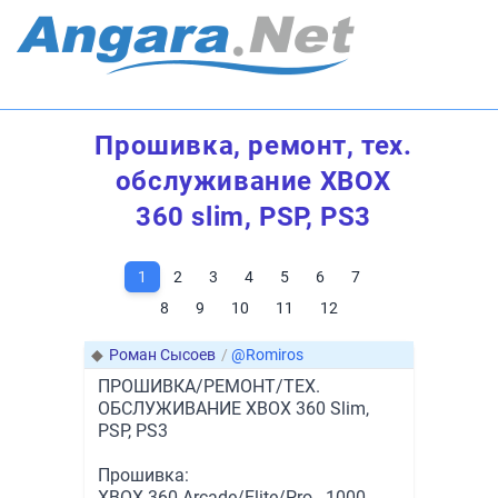
Прошивка, ремонт, тех.
обслуживание XBOX
360 slim, PSP, PS3
1
2
3
4
5
6
7
8
9
10
11
12
◆
Роман Сысоев
/
@Romiros
ПРОШИВКА/РЕМОНТ/ТЕХ.
ОБСЛУЖИВАНИЕ XBOX 360 Slim,
PSP, PS3
Прошивка:
XBOX 360 Arcade/Elite/Pro - 1000