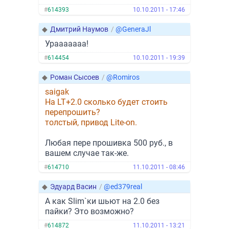
#
614393
10.10.2011 - 17:46
◆
Дмитрий Наумов
/
@GeneraJl
Урааааааа!
#
614454
10.10.2011 - 19:39
◆
Роман Сысоев
/
@Romiros
saigak
На LT+2.0 сколько будет стоить
перепрошить?
толстый, привод Lite-on.
Любая пере прошивка 500 руб., в
вашем случае так-же.
#
614710
11.10.2011 - 08:46
◆
Эдуард Васин
/
@ed379real
А как Slim`ки шьют на 2.0 без
пайки? Это возможно?
#
614872
11.10.2011 - 13:21