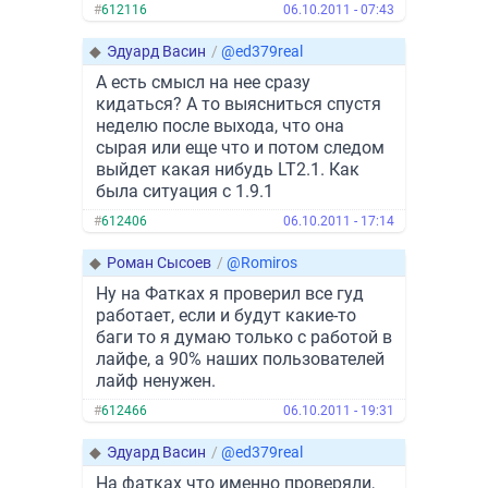
#
612116
06.10.2011 - 07:43
◆
Эдуард Васин
/
@ed379real
А есть смысл на нее сразу
кидаться? А то выясниться спустя
неделю после выхода, что она
сырая или еще что и потом следом
выйдет какая нибудь LT2.1. Как
была ситуация с 1.9.1
#
612406
06.10.2011 - 17:14
◆
Роман Сысоев
/
@Romiros
Ну на Фатках я проверил все гуд
работает, если и будут какие-то
баги то я думаю только с работой в
лайфе, а 90% наших пользователей
лайф ненужен.
#
612466
06.10.2011 - 19:31
◆
Эдуард Васин
/
@ed379real
На фатках что именно проверяли,