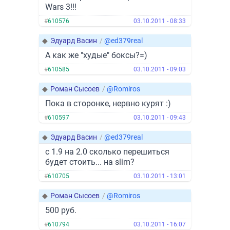
Wars 3!!!
#
610576
03.10.2011 - 08:33
◆
Эдуард Васин
/
@ed379real
А как же "худые" боксы?=)
#
610585
03.10.2011 - 09:03
◆
Роман Сысоев
/
@Romiros
Пока в сторонке, нервно курят :)
#
610597
03.10.2011 - 09:43
◆
Эдуард Васин
/
@ed379real
с 1.9 на 2.0 сколько перешиться
будет стоить... на slim?
#
610705
03.10.2011 - 13:01
◆
Роман Сысоев
/
@Romiros
500 руб.
#
610794
03.10.2011 - 16:07