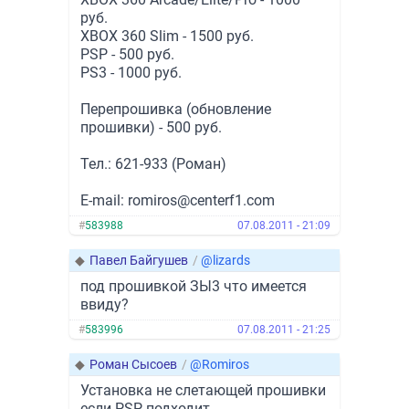
руб.
XBOX 360 Slim - 1500 руб.
PSP - 500 руб.
PS3 - 1000 руб.
Перепрошивка (обновление
прошивки) - 500 руб.
Тел.: 621-933 (Роман)
E-mail: romiros@centerf1.com
#
583988
07.08.2011 - 21:09
◆
Павел Байгушев
/
@lizards
под прошивкой ЗЫ3 что имеется
ввиду?
#
583996
07.08.2011 - 21:25
◆
Роман Сысоев
/
@Romiros
Установка не слетающей прошивки
если PSP подходит.