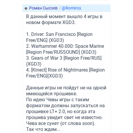
◆
Роман Сысоев
/
@Romiros
В данный момент вышло 4 игры в
новом формате XGD3.
1. Driver: San Francisco [Region
Free/ENG] (XGD3)
2. Warhammer 40.000: Space Marine
[Region Free/RUSSOUND] (XGD3)
3. Gears of War 3 [Region Free/RUS]
(XGD3)
4. [Kinect] Rise of Nightmares [Region
Free/ENG](XGD3)
Данные игры не пойдут не на одной
имеющейся прошивке.
По идею Чевы игры с таким
форматом должны запускаться на
прошивке LT+ 2.0, но когда эта
прошива увидит свет не известно.
Чева все сунет (от слова soon).
Так что ждем...