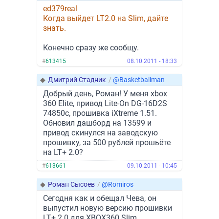
ed379real
Когда выйдет LT2.0 на Slim, дайте
знать.
Конечно сразу же сообщу.
#
613415
08.10.2011 - 18:33
◆
Дмитрий Стадник
/
@Basketballman
Добрый день, Роман! У меня xbox
360 Elite, привод Lite-On DG-16D2S
74850c, прошивка iXtreme 1.51.
Обновил дашборд на 13599 и
привод скинулся на заводскую
прошивку, за 500 рублей прошьёте
на LT+ 2.0?
#
613661
09.10.2011 - 10:45
◆
Роман Сысоев
/
@Romiros
Сегодня как и обещал Чева, он
выпустил новую версию прошивки
LT+ 2.0 для XBOX360 Slim.