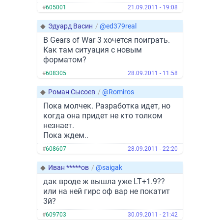
#
605001
21.09.2011 - 19:08
◆
Эдуард Васин
/
@ed379real
В Gears of War 3 хочется поиграть.
Как там ситуация с новым
форматом?
#
608305
28.09.2011 - 11:58
◆
Роман Сысоев
/
@Romiros
Пока молчек. Разработка идет, но
когда она придет не кто толком
незнает.
Пока ждем..
#
608607
28.09.2011 - 22:20
◆
Иван *****ов
/
@saigak
дак вроде ж вышла уже LT+1.9??
или на ней гирс оф вар не покатит
3й?
#
609703
30.09.2011 - 21:42