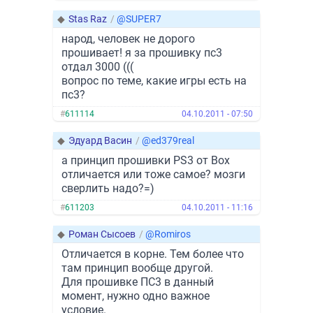
◆
Stas Raz
/
@SUPER7
народ, человек не дорого
прошивает! я за прошивку пс3
отдал 3000 (((
вопрос по теме, какие игры есть на
пс3?
#
611114
04.10.2011 - 07:50
◆
Эдуард Васин
/
@ed379real
а принцип прошивки PS3 от Box
отличается или тоже самое? мозги
сверлить надо?=)
#
611203
04.10.2011 - 11:16
◆
Роман Сысоев
/
@Romiros
Отличается в корне. Тем более что
там принцип вообще другой.
Для прошивке ПС3 в данный
момент, нужно одно важное
условие.