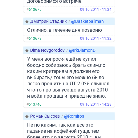
договоримся о встрече.
#
613675
09.10.2011 - 11:24
◆
Дмитрий Стадник
/
@Basketballman
Отлично, в течение дня позвоню
#
613679
09.10.2011 - 11:32
◆
Dima Novgorodov
/
@IrkDiamonD
У меня вопрос-я ещё не купил
бокс,но собираюсь брать слим,по
каким критериям я должен его
выбирать,чтобы его можно было
легко прошить на ЛТ 2.0?Я слышал
что-то про выпуск до августа 2010
и всё,а про даш и привод не знаю.
#
613740
09.10.2011 - 14:28
◆
Роман Сысоев
/
@Romiros
Не по каким, так как все это
гадание на кофейной гуще, тем
более что до августа 2010 г., вы