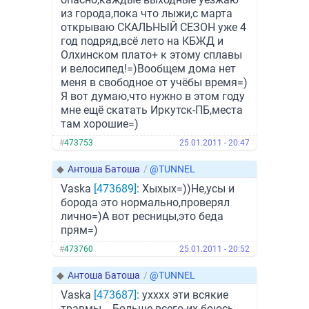
из города,пока что лыжи,с марта
открываю СКАЛЬНЫЙ СЕЗОН уже 4
год подряд,всё лето на КБЖД и
Олхинском плато+ к этому сплавы
и велосипед!=)Вообщем дома нет
меня в свободное от учёбы время=)
Я вот думаю,что нужно в этом году
мне ещё скатать Иркутск-ПБ,места
там хорошие=)
#
473753
25.01.2011 - 20:47
◆
Антоша Батоша
/
@TUNNEL
Vaska
[473689]
: Хыхых=))Не,усы и
борода это нормально,проверял
лично=)А вот ресницы,это беда
прям=)
#
473760
25.01.2011 - 20:52
◆
Антоша Батоша
/
@TUNNEL
Vaska
[473687]
: ухххх эти всякие
травмы....Больше всего их боюсь..