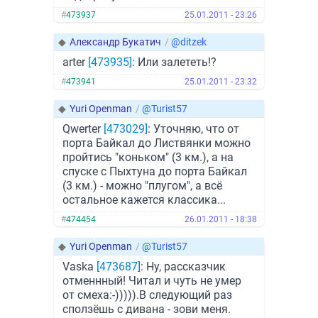
#
473937
25.01.2011 - 23:26
◆
Александр Букатич
/
@ditzek
arter
[473935]
: Или залететь!?
#
473941
25.01.2011 - 23:32
◆
Yuri Openman
/
@Turist57
Qwerter
[473029]
: Уточняю, что от
порта Байкал до Листвянки можно
пройтись "коньком" (3 км.), а на
спуске с Пыхтуна до порта Байкал
(3 км.) - можно "плугом", а всё
остальное кажется классика...
#
474454
26.01.2011 - 18:38
◆
Yuri Openman
/
@Turist57
Vaska
[473687]
: Ну, рассказчик
отменнный! Читал и чуть не умер
от смеха:-))))).В следующий раз
сползёшь с дивана - зови меня.