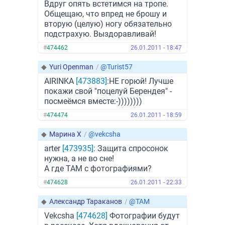
Вдруг опять встетимся на тропе.
Общещаю, что впред не брошу и
вторую (целую) ногу обязательно
подстрахую. Выздоравливай!
#
474462
26.01.2011 - 18:47
◆
Yuri Openman
/
@Turist57
AIRINKA
[473883]
:НЕ горюй! Лучше
покажи свой "поцелуй Берендея" -
посмеёмся вместе:-))))))))
#
474474
26.01.2011 - 18:59
◆
Марина X
/
@vekcsha
arter
[473935]
: Защита спросонок
нужна, а не во сне!
А где ТАМ с фотографиями?
#
474628
26.01.2011 - 22:33
◆
Александр Тараканов
/
@TAM
Vekcsha
[474628]
Фотографии будут