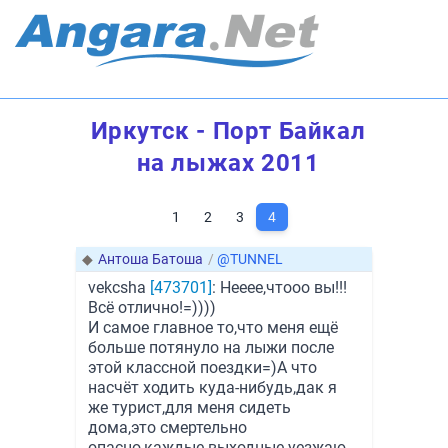
Иркутск - Порт Байкал
на лыжах 2011
1
2
3
4
◆
Антоша Батоша
/
@TUNNEL
vekcsha
[473701]
: Нееее,чтооо вы!!!
Всё отлично!=))))
И самое главное то,что меня ещё
больше потянуло на лыжи после
этой классной поездки=)А что
насчёт ходить куда-нибудь,дак я
же турист,для меня сидеть
дома,это смертельно
опасно,каждые выходные уезжаю