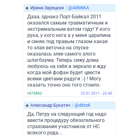
◆
Ирина Зарецкая
/
@AIRINKA
Дааа, однако Порт-Байкал 2011
оказался самым травматичным и
экстримальным вэтом году! У кого
рука, у кого нога а у меня царапина
и синяк под правым глазом какая
то злая веточка на спуске
оказалась злее самого злого
шлагбаума. Теперь сижу дома
любуюсь на себя в зеркало и жду
когда мой фофан будет цвести
всеми цветами радуги :-) ! Могу
сказать точно оно того стоило.
#
473883
25.01.2011 - 22:40
◆
Александр Букатич
/
@ditzek
Да, Петру на следующий год надо
ввести процедуру обязательного
страхования участников от НС
всякого рода...