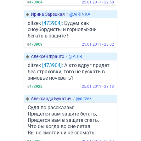
#
473904
25.01.2011 - 22:58
◆
Ирина Зарецкая
/
@AIRINKA
ditzek
[473904]
: Будем как
сноубордисты и горнолыжни
бегать в защите !
#
473909
25.01.2011 - 23:02
◆
Алексей Франго
/
@A.FR
ditzek
[473904]
: А кто вдруг придет
без страховки, того не пускать в
зимовье ночевать?
#
473922
25.01.2011 - 23:13
◆
Александр Букатич
/
@ditzek
Судя по рассказам:
Придется вам защите бегать,
Придется вам в защите спать,
Что бы когда во сне летая
Вы не смогли ни чё сломать!