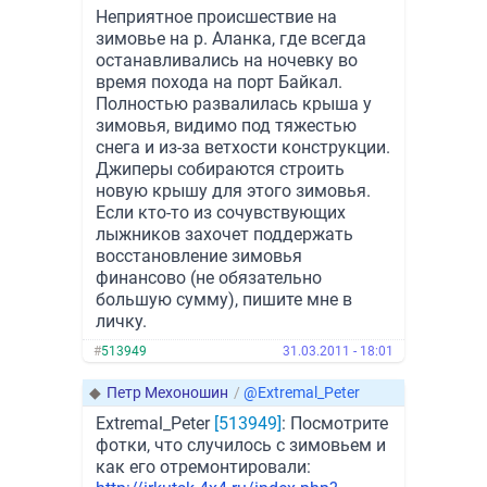
Неприятное происшествие на
зимовье на р. Аланка, где всегда
останавливались на ночевку во
время похода на порт Байкал.
Полностью развалилась крыша у
зимовья, видимо под тяжестью
снега и из-за ветхости конструкции.
Джиперы собираются строить
новую крышу для этого зимовья.
Если кто-то из сочувствующих
лыжников захочет поддержать
восстановление зимовья
финансово (не обязательно
большую сумму), пишите мне в
личку.
#
513949
31.03.2011 - 18:01
◆
Петр Мехоношин
/
@Extremal_Peter
Extremal_Peter
[513949]
: Посмотрите
фотки, что случилось с зимовьем и
как его отремонтировали: