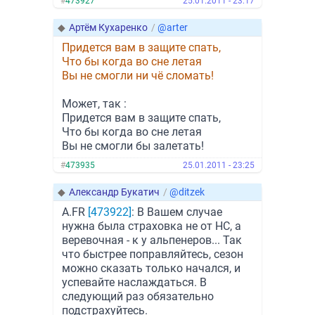
#
473927
25.01.2011 - 23:17
◆
Артём Кухаренко
/
@arter
Придется вам в защите спать,
Что бы когда во сне летая
Вы не смогли ни чё сломать!
Может, так :
Придется вам в защите спать,
Что бы когда во сне летая
Вы не смогли бы залетать!
#
473935
25.01.2011 - 23:25
◆
Александр Букатич
/
@ditzek
A.FR
[473922]
: В Вашем случае
нужна была страховка не от НС, а
веревочная - к у альпенеров... Так
что быстрее поправляйтесь, сезон
можно сказать только начался, и
успевайте наслаждаться. В
следующий раз обязательно
подстрахуйтесь.