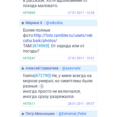
в рассказе. Хотя вдохновения от
похода маловато.
#
474969
27.01.2011 - 13:26
◆
Марина X
/
@vekcsha
Более полные
фото:
http://foto.rambler.ru/users/vek
csha.baik/photos/
TAM
[474969]
: От народа или от
погоды?
#
475247
27.01.2011 - 19:51
◆
Алексей Савватеев
/
@asavvate
foenix
[472790]
Не, у меня всегда на
морозе умирал; но симптомы были
разные :-))
иногда просто не включался,
иногда сразу разряжался.
#
475511
28.01.2011 - 09:57
◆
Петр Мехоношин
/
@Extremal_Peter