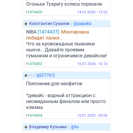
Огоньки Туарегу колеса порезали.
#
1474439
14.01.2026 - 15:23
◆
Константин Суханов
/
@papako
NIBA
[1474437]
:
Монтировка
победит палки...
Что за кровожадные лыжники
нынче... Давайте проявим
гуманизм и ограничимся девайсом!
#
1474452
16.01.2026 - 16:14
◆
- -
/
@[27761]
Пояснение для неофитов
*девайс - водный аттракцион с
неожиданным финалом или просто
клизма
#
1474454
16.01.2026 - 20:06
◆
Владимир Кузьмин
/
@kv