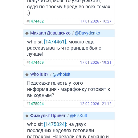
получится, мозг то уже усыхает,
судя по твоему бреду во всех темах
:)
#
1474462
17.01.2026 - 16:27
◆
Михаил Давыденко
/
@Davydenko
whoisit
[1474461]
: можно еще
рассказывать что раньше было
лучше!
#
1474469
17.01.2026 - 19:21
◆
Who is it?
/
@whoisit
Подскажите, есть у кого
информация - марафонку готовят к
выходным?
#
1475024
12.02.2026 - 21:12
◆
Физкульт Привет
/
@FisKult
whoisit
[1475024]
: на двух
последних неделях готовили
ратраком. Нарезали одну лыжню и