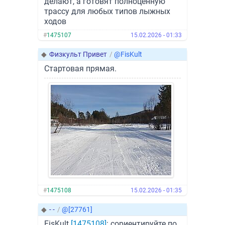
делают, а готовят полноценную
трассу для любых типов лыжных
ходов
#
1475107
15.02.2026 - 01:33
◆
Физкульт Привет
/
@FisKult
Стартовая прямая.
#
1475108
15.02.2026 - 01:35
◆
- -
/
@[27761]
FisKult
[1475108]
: сориентируйте по