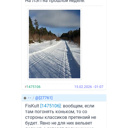
На ЛЭП на прошлой неделе.
#
1475106
15.02.2026 - 01:07
◆
- -
/
@[27761]
FisKult
[1475106]
: вообщем, если
там погонять коньком, то со
стороны классиков претензий не
будет. Явно не для них вельвет