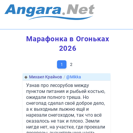
Марафонка в Огоньках
2026
1
2
◆
Михаил Крайнов
/
@Mikka
Узнав про лесорубов между
пунктом питания и рыбьей костью,
ожидали полного треша. Но
снегопад сделал своё доброе дело,
а к выходным лыжню ещё и
нарезали снегоходом, так что всё
оказалось не так и плохо. Земли
нигде нет, на участке, где проехали
лесовозы, значительную часть