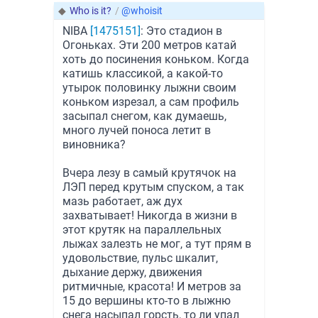
◆
Who is it?
/
@whoisit
NIBA
[1475151]
: Это стадион в
Огоньках. Эти 200 метров катай
хоть до посинения коньком. Когда
катишь классикой, а какой-то
утырок половинку лыжни своим
коньком изрезал, а сам профиль
засыпал снегом, как думаешь,
много лучей поноса летит в
виновника?
Вчера лезу в самый крутячок на
ЛЭП перед крутым спуском, а так
мазь работает, аж дух
захватывает! Никогда в жизни в
этот крутяк на параллельных
лыжах залезть не мог, а тут прям в
удовольствие, пульс шкалит,
дыхание держу, движения
ритмичные, красота! И метров за
15 до вершины кто-то в лыжню
снега насыпал горсть, то ли упал