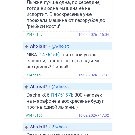
Лыжня лучше одна, по середине,
тогда ни одна машина её не
испортит. В воскресенье уже
проехала машина от лесорубов до
''рыбьей кости''.
#
1475157
16.02.2026 - 16:04
◆
Who is it?
/
@whoisit
NIBA
[1475156]
: ты такой узкой
елочкой, как на фото, в подъёмы
заходишь? Силён!!!
#
1475159
16.02.2026 - 17:31
◆
Who is it?
/
@whoisit
Dachnik86
[1475157]
: 300 человек
на марафоне в воскресенье будут
против одной лыжни. )
#
1475160
16.02.2026 - 17:32
◆
Who is it?
/
@whoisit