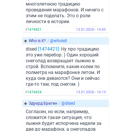
многолетнюю традицию
проведения марафонов. И ничего с
этим не поделать. Это о роли
личности в истории.
#
1474421
13.01.2026 - 14:45
◆
Who is it?
/
@whoisit
dised
[1474421]
: Ну про традицию
это уже перебор. ) Один хороший
снегопад возвращает лыжню в
строй. Вспомните, какие колеи по
полметра на марафонке летом. И
куда они деваются? Они и сейчас
где-то там, под снегом. )
#
1474424
13.01.2026 - 16:13
◆
Эдуард Брагин
/
@dised
Согласен, но если, например,
сложится такая ситуация, что
лыжня будет испорчена недели за
две до марафона, а снегопадов