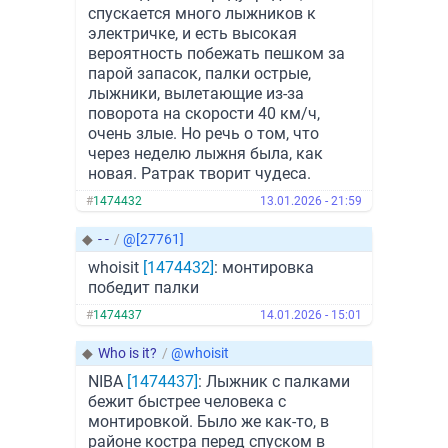
спускается много лыжников к
электричке, и есть высокая
вероятность побежать пешком за
парой запасок, палки острые,
лыжники, вылетающие из-за
поворота на скорости 40 км/ч,
очень злые. Но речь о том, что
через неделю лыжня была, как
новая. Ратрак творит чудеса.
#
1474432
13.01.2026 - 21:59
◆
- -
/
@[27761]
whoisit
[1474432]
: монтировка
победит палки
#
1474437
14.01.2026 - 15:01
◆
Who is it?
/
@whoisit
NIBA
[1474437]
: Лыжник с палками
бежит быстрее человека с
монтировкой. Было же как-то, в
районе костра перед спуском в