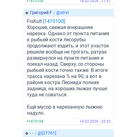
#
1475100
14.02.2026 - 21:51
◆
Григорий F
/
@strvl
FisKult
[1475100]
:
Хорошее, свежая вчерашняя
нарезка. Однако от пункта питания
к рыбьей кости лесорубы
продолжают ездить, и этот участок
решили вообще не трогать, ратрак
развернулся на пункте питания и
поехал назад. Сверху, со стороны
рыбьей кости точно также. В итоге
трасса нарезана % на 90, а вот в
районе костра Леонида полная
задница, на хороших лыжах лучше
туда не соваться.
Ещё мусор в нарезанную лыжню
надуло.
#
1475104
14.02.2026 - 22:33
◆
- -
/
@[27761]