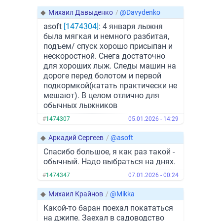
◆
Михаил Давыденко
/
@Davydenko
asoft
[1474304]
: 4 января лыжня
была мягкая и немного разбитая,
подъем/ спуск хорошо присыпан и
нескоростной. Снега достаточно
для хороших лыж. Следы машин на
дороге перед болотом и первой
подкормкой(катать практически не
мешают). В целом отлично для
обычных лыжников
#
1474307
05.01.2026 - 14:29
◆
Аркадий Сергеев
/
@asoft
Спасибо большое, я как раз такой -
обычный. Надо выбраться на днях.
#
1474347
07.01.2026 - 00:24
◆
Михаил Крайнов
/
@Mikka
Какой-то баран поехал покататься
на джипе. Заехал в садоводство