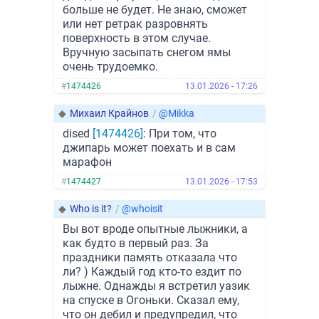
больше не будет. Не знаю, сможет
или нет ретрак разровнять
поверхность в этом случае.
Вручную засыпать снегом ямы
очень трудоемко.
#
1474426
13.01.2026 - 17:26
◆
Михаил Крайнов
/
@Mikka
dised
[1474426]
: При том, что
джипарь может поехать и в сам
марафон
#
1474427
13.01.2026 - 17:53
◆
Who is it?
/
@whoisit
Вы вот вроде опытные лыжники, а
как будто в первый раз. За
праздники память отказала что
ли? ) Каждый год кто-то ездит по
лыжне. Однажды я встретил уазик
на спуске в Огоньки. Сказал ему,
что он дебил и предупредил, что