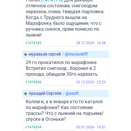
отличное состояние, снегоходом
нарезана, очень твердая подложка.
Когда с Трудного вышли на
Марафонку, было ощущение, что с
ручника снялся, прям понесло по
лыжне!
#
1474182
28.12.2025 - 16:58
◆
муравьев сергей
/
@muraviefff
29 го прокатился по марафонке
Встретил снегоход , боронил в 2
прохода, обещали 30го нарезать
#
1474206
30.12.2025 - 22:23
◆
Аркадий Сергеев
/
@asoft
Коллеги, а в январе кто-то катался
по марафонке? Как состояние
трассы? Что с лыжней на подъеме/
спуске в Огоньки?
#
1474304
05.01.2026 - 10:51