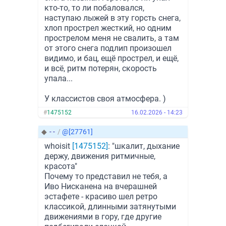
кто-то, то ли побаловался,
наступаю лыжей в эту горсть снега,
хлоп прострел жесткий, но одним
прострелом меня не свалить, а там
от этого снега подлип произошел
видимо, и бац, ещё прострел, и ещё,
и всё, ритм потерян, скорость
упала...
У классистов своя атмосфера. )
#
1475152
16.02.2026 - 14:23
◆
- -
/
@[27761]
whoisit
[1475152]
: "шкалит, дыхание
держу, движения ритмичные,
красота"
Почему то представил не тебя, а
Иво Нисканена на вчерашней
эстафете - красиво шел ретро
классикой, длинными затянутыми
движениями в гору, где другие