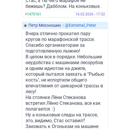
Стас, а ты чего марафон не
бежишь? Дабблом. На коньковых.
#
1475161
16.02.2026 - 17:32
◆
Петр Мехоношин
/
@Extremal_Peter
Вчера отлично прокатил пару
кругов по марафонской трассе.
Спасибо организаторам за
подготовленную лыжню!
В целом все в порядке. Небольшие
неудобства с машинами лесорубов
и одним идиотом на джипе,
который пытался заехать в "Рыбью
кость", не испортили общего
впечатления от шикарной трассы в
лесу!
На стоянке Лёни Стеканова
встретил Лёню Стеканова, все как
полагается. :)
Ну а коньковые следы на трассе,
это, видимо, Стас оставил?
Заезжать к Огонькам на машине