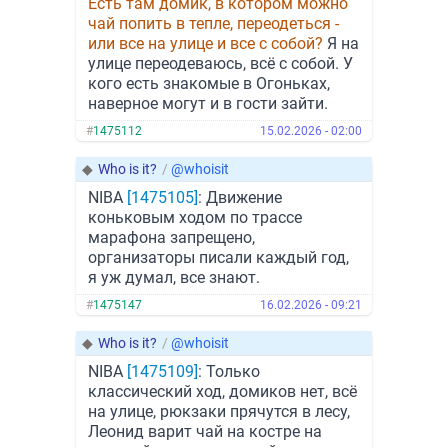
Есть там домик, в котором можно
чай попить в тепле, переодеться -
или все на улице и все с собой?
Я на
улице переодеваюсь, всё с собой. У
кого есть знакомые в Огоньках,
наверное могут и в гости зайти.
#
1475112
15.02.2026 - 02:00
◆
Who is it?
/
@whoisit
NIBA
[1475105]
: Движение
коньковым ходом по трассе
марафона запрещено,
организаторы писали каждый год,
я уж думал, все знают.
#
1475147
16.02.2026 - 09:21
◆
Who is it?
/
@whoisit
NIBA
[1475109]
: Только
классический ход, домиков нет, всё
на улице, рюкзаки прячутся в лесу,
Леонид варит чай на костре на