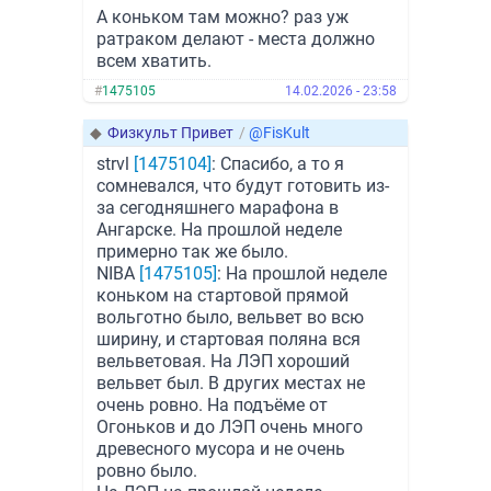
А коньком там можно? раз уж
ратраком делают - места должно
всем хватить.
#
1475105
14.02.2026 - 23:58
◆
Физкульт Привет
/
@FisKult
strvl
[1475104]
: Спасибо, а то я
сомневался, что будут готовить из-
за сегодняшнего марафона в
Ангарске. На прошлой неделе
примерно так же было.
NIBA
[1475105]
: На прошлой неделе
коньком на стартовой прямой
вольготно было, вельвет во всю
ширину, и стартовая поляна вся
вельветовая. На ЛЭП хороший
вельвет был. В других местах не
очень ровно. На подъёме от
Огоньков и до ЛЭП очень много
древесного мусора и не очень
ровно было.