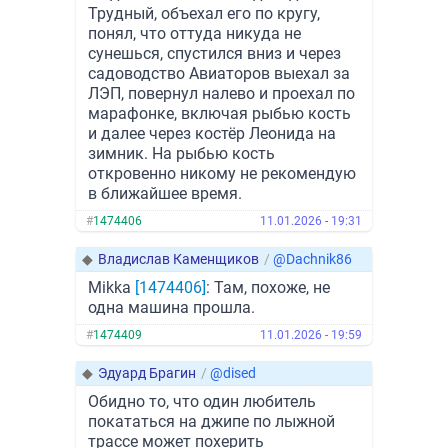
Трудный, объехал его по кругу,
понял, что оттуда никуда не
сунешься, спустился вниз и через
садоводство Авиаторов выехал за
ЛЭП, повернул налево и проехал по
марафонке, включая рыбью кость
и далее через костёр Леонида на
зимник. На рыбью кость
откровенно никому не рекомендую
в ближайшее время.
#
1474406
11.01.2026 - 19:31
◆
Владислав Каменщиков
/
@Dachnik86
Mikka
[1474406]
: Там, похоже, не
одна машина прошла.
#
1474409
11.01.2026 - 19:59
◆
Эдуард Брагин
/
@dised
Обидно то, что один любитель
покататься на джипе по лыжной
трассе может похерить