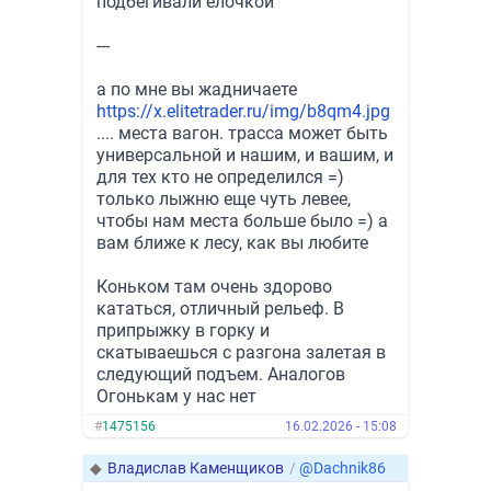
подбегивали елочкой
---
а по мне вы жадничаете
https://x.elitetrader.ru/img/b8qm4.jpg
.... места вагон. трасса может быть
универсальной и нашим, и вашим, и
для тех кто не определился =)
только лыжню еще чуть левее,
чтобы нам места больше было =) а
вам ближе к лесу, как вы любите
Коньком там очень здорово
кататься, отличный рельеф. В
припрыжку в горку и
скатываешься с разгона залетая в
следующий подъем. Аналогов
Огонькам у нас нет
#
1475156
16.02.2026 - 15:08
◆
Владислав Каменщиков
/
@Dachnik86