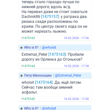
теперь стало гораздо лучше по
нижней дороге, вдоль ж/д.
На перевал даже не стоит соваться.
Dachnik86
[1475157]
: у ратрака два
резака сзади расположены по
краям. По центру своего хода он не
может нарезать лыжню.
#
1475163
16.02.2026 - 17:36
◆
Who is it?
/
@whoisit
Extremal_Peter
[1475163]
: Пробили
дорогу из Орленка до Огоньков?
#
1475164
16.02.2026 - 17:38
◆
Петр Мехоношин
/
@Extremal_Peter
whoisit
[1475164]
: Да, ещё летом.
Сейчас там вообще зимний
асфальт.
#
1475165
16.02.2026 - 17:40
◆
Who is it?
/
@whoisit