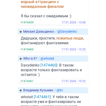
водный аттракцион с
неожиданным финалом
Я бы сказал с ожидаемым :)
#
1474459
17.01.2026 - 13:08
◆
Михаил Давыденко
/
@Davydenko
Дедушки, простите,
пожилые люди
,
фонтанируют фантазиями
#
1474460
17.01.2026 - 13:20
◆
Who is it?
/
@whoisit
Davydenko
[1474460]
: В таком
возрасте только фантазировать и
остается. )
#
1474461
17.01.2026 - 15:32
◆
Владимир Кузьмин
/
@kv
whoisit
[1474461]
: У тебя в таком
возрасте уже и фантазировать не