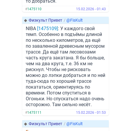
то добраться.
#
1475110
15.02.2026 - 01:43
◆
Физкульт Привет
/
@FisKult
NIBA
[1475109]
: У каждого свой
темп. Особенно в подъёмы длиной
по несколько километров, да ещё
по заваленной древесным мусором
трассе. Да ещё там лесовозами
часть круга закатана. Я бы больше,
чем на два круга, т.е. 36 км не
рискнул. Чтобы не рисковать
можно до лэпки добраться и по ней
туда-сюда по хорошей трассе
покататься, ориентируясь по
времени. Потом спуститься в
Огоньки. Но спускаться надо очень
осторожно. Там сильно несёт.
#
1475111
15.02.2026 - 01:53
◆
Физкульт Привет
/
@FisKult