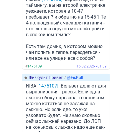
таймингу. вы на второй электричке
уезжаете, которая в 10-47
пребывает ? и обратно на 15-45 ? Те
4 полноценныйх часа для катания -
это сколько кругов можной пройти
в спокойном темпе?
Есть там домик, в котором можно
чай попить в тепле, переодеться -
или все на улице и все с собой?
#
1475109
15.02.2026 - 01:39
◆
Физкульт Привет
/
@FisKult
NIBA
[1475107]
: Вельвет делают для
выравнивания трассы. Если одна
лыжня сбоку нарезана, то коньком
можно кататься не заезжая на
лыжню. Но если две, то уже
узковато будет. Не знаю сколько
сейчас лыжней нарезано. До ЛЭП
на коньковых лыжах надо ещё как-