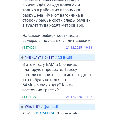
лыжня идёт между колеями и
только в районе их вагончика
разрушена. Ну и от вагончика в
сторону рыбье кости следы обуви -
в туалет туда ходят метров 150.
На самой рыбьей кости вода
замёрзла, но лёд выглядит свежим.
#
1474021
21.12.2025 - 19:13
◆
Физкульт Привет
/
@FisKult
В этом году БАМ в Огоньках
планируют провести. Трассу
начали готовить. На этих выходных
кто-нибудь катался по
БАМовскому кругу? Какое
состояние трассы?
#
1474179
28.12.2025 - 14:22
◆
Who is it?
/
@whoisit
FisKult
[1474179]
: Для декабря