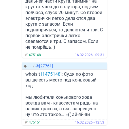
дальней части круга, тайминг на
круг от часа до полутора, подъем
полчаса, спуск 20 минут. Со второй
электрички легко делаются два
круга с запасом. Если
поднапрячься, то делаются и три. С
первой электрички легко
сделаются и три. С запасом. Если
не помрёшь. )
#
1475148
16.02.2026 - 09:31
◆
- -
/
@[27761]
whoisit
[1475148]
: Судя по фото
выше есть место под коньковый
ход
мы любители конькового хода
всегда вам - классистам рады на
наших трассах, а вы - запрещено ...
ну что это такое... =(( ай-яй-яй
#
1475151
16.02.2026 - 12:53