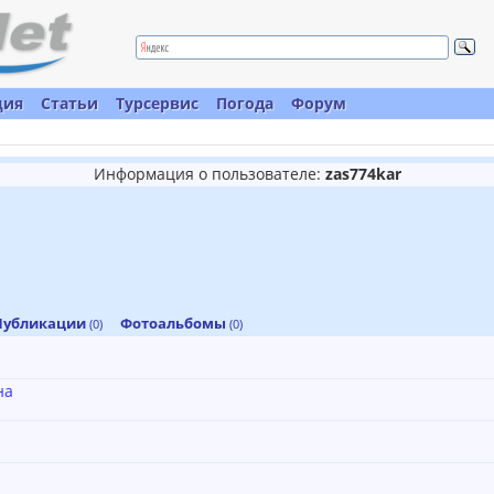
ция
Статьи
Турсервис
Погода
Форум
Информация о пользователе:
zas774kar
Публикации
Фотоальбомы
(0)
(0)
на