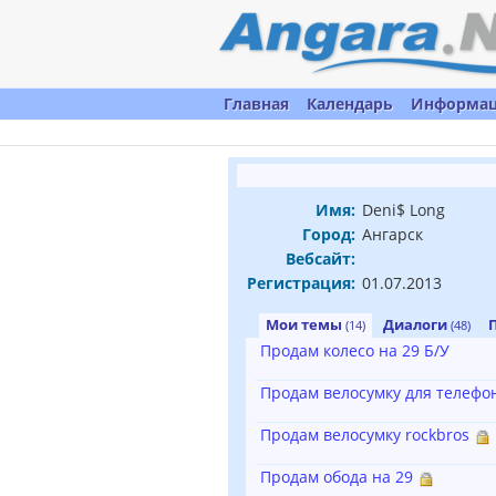
Главная
Календарь
Информа
Имя:
Deni$ Long
Город:
Ангарск
Вебсайт:
Регистрация:
01.07.2013
Мои темы
Диалоги
(14)
(48)
Продам колесо на 29 Б/У
Продам велосумку для телефо
Продам велосумку rockbros
Продам обода на 29