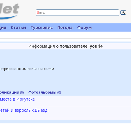
ция
Статьи
Турсервис
Погода
Форум
Информация о пользователе:
youri4
гистрированным пользователям
бликации
Фотоальбомы
(0)
(0)
места в Иркутске
детей и взрослых.Выезд.