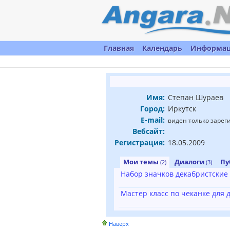
Главная
Календарь
Информа
Имя:
Степан Шураев
Город:
Иркутск
E-mail:
виден только заре
Вебсайт:
Регистрация:
18.05.2009
Мои темы
Диалоги
Пу
(2)
(3)
Набор значков декабристские 
Мастер класс по чеканке для 
Наверх