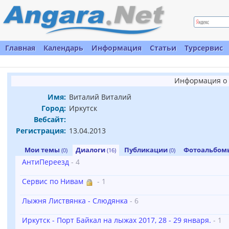
Главная
Календарь
Информация
Статьи
Турсервис
Информация о 
Имя:
Виталий Виталий
Город:
Иркутск
Вебсайт:
Регистрация:
13.04.2013
Мои темы
Диалоги
Публикации
Фотоальбо
(0)
(16)
(0)
АнтиПереезд
- 4
Сервис по Нивам
- 1
Лыжня Листвянка - Слюдянка
- 6
Иркутск - Порт Байкал на лыжах 2017, 28 - 29 января.
- 1