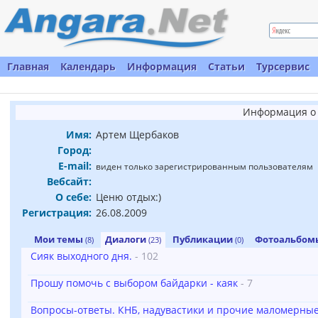
Главная
Календарь
Информация
Статьи
Турсервис
Информация о 
Имя:
Артем Щербаков
Город:
E-mail:
виден только зарегистрированным пользователям
Вебсайт:
О себе:
Ценю отдых:)
Регистрация:
26.08.2009
Мои темы
Диалоги
Публикации
Фотоальбо
(8)
(23)
(0)
Сияк выходного дня.
- 102
Прошу помочь с выбором байдарки - каяк
- 7
Вопросы-ответы. КНБ, надувастики и прочие маломерные