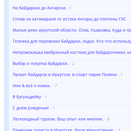
На байдарках до Ангарска
- 1
Сплав на катамаране от истока Ангары до плотины ГЭС
- 
Малые реки иркутской области. Олха, Ушаковка, Куда и 
Тележка для перевозки байдарки, лодки. Кто что использу
Непромокашка (мебранный костюм) для байдарочника: к
Выбор и покупка байдарки.
- 2
Прокат байдарок в Иркутске, в спорт парке Поляна
- 1
Нож & всё о ножах.
- 7
В Бугульдейку
- 1
C днём рожденья!
- 1
Легкоходный туризм. Ваш опыт или мнение.
- 8
Памятник туристу в Иркутске. Ваше впечатление.
- 1