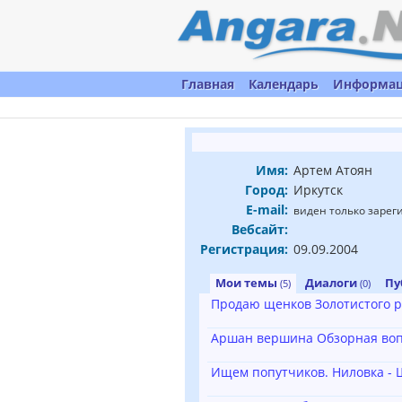
Главная
Календарь
Информа
Имя:
Артем Атоян
Город:
Иркутск
E-mail:
виден только заре
Вебсайт:
Регистрация:
09.09.2004
Мои темы
Диалоги
Пу
(5)
(0)
Продаю щенков Золотистого 
Аршан вершина Обзорная воп
Ищем попутчиков. Ниловка - 