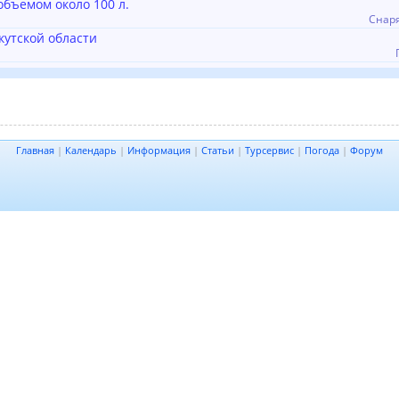
объемом около 100 л.
Снар
кутской области
Главная
|
Календарь
|
Информация
|
Статьи
|
Турсервис
|
Погода
|
Форум