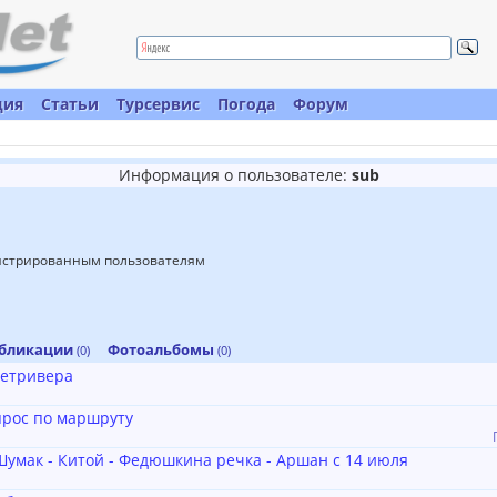
ция
Статьи
Турсервис
Погода
Форум
Информация о пользователе:
sub
гистрированным пользователям
бликации
Фотоальбомы
(0)
(0)
ретривера
рос по маршруту
Шумак - Китой - Федюшкина речка - Аршан с 14 июля