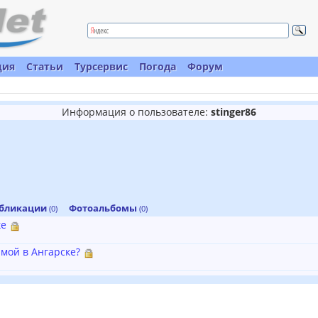
ция
Статьи
Турсервис
Погода
Форум
Информация о пользователе:
stinger86
бликации
Фотоальбомы
(0)
(0)
ке
имой в Ангарске?