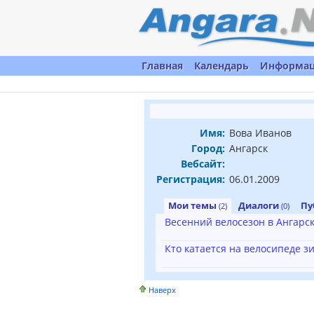
Главная
Календарь
Информа
Имя:
Вова Иванов
Город:
Ангарск
Вебсайт:
Регистрация:
06.01.2009
Мои темы
Диалоги
Пу
(2)
(0)
Весенний велосезон в Ангарс
Кто катается на велосипеде з
Наверх