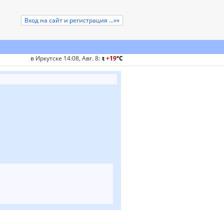
Вход на сайт и регистрация ...»»
в Иркутске 14:08, Авг. 8
:
t
+19
°
C