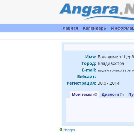
Главная
Календарь
Информа
Имя:
Валадимир Щерб
Город:
Владивостоа
E-mail:
виден только заре
Вебсайт:
Регистрация:
30.07.2014
Мои темы
Диалоги
Пу
(0)
(1)
Наверх