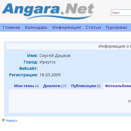
Главная
Календарь
Информация
Статьи
Турсервис
Информация о 
Имя:
Сергей Дашков
Город:
Иркутск
Вебсайт:
Регистрация:
18.03.2009
Мои темы
Диалоги
Публикации
Фотоальбо
(4)
(27)
(0)
о
Наверх